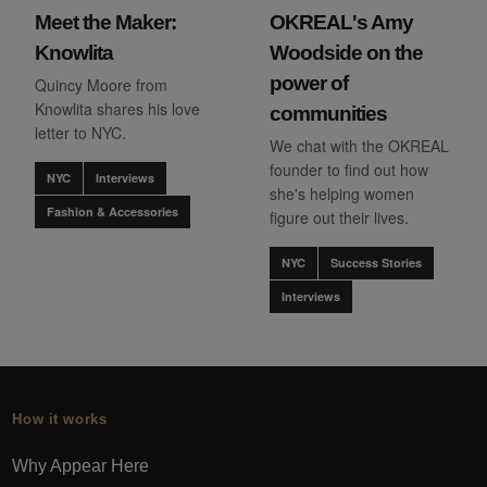
Meet the Maker:
OKREAL's Amy
Knowlita
Woodside on the
power of
Quincy Moore from
Knowlita shares his love
communities
letter to NYC.
We chat with the OKREAL
founder to find out how
NYC
Interviews
she's helping women
Fashion & Accessories
figure out their lives.
NYC
Success Stories
Interviews
How it works
Why Appear Here