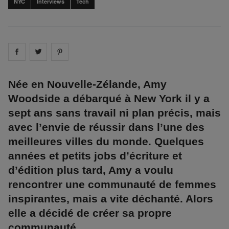
NYC
Interviews
Tech
Share on
Share on
facebook
Share on
twitter
pintrest
Née en Nouvelle-Zélande, Amy
Woodside a débarqué à New York il y a
sept ans sans travail ni plan précis, mais
avec l’envie de réussir dans l’une des
meilleures villes du monde. Quelques
années et petits jobs d’écriture et
d’édition plus tard, Amy a voulu
rencontrer une communauté de femmes
inspirantes, mais a vite déchanté. Alors
elle a décidé de créer sa propre
communauté.