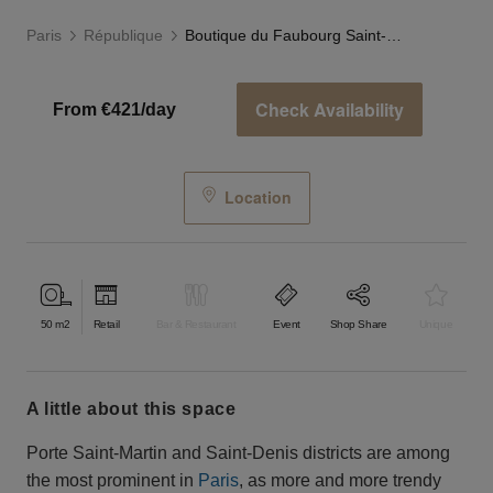
Paris
République
Boutique du Faubourg Saint-Martin
Check Availability
From €421/day
Location
50
m2
Retail
Bar & Restaurant
Event
Shop Share
Unique
a little about this space
Porte Saint-Martin and Saint-Denis districts are among
the most prominent in
Paris
, as more and more trendy