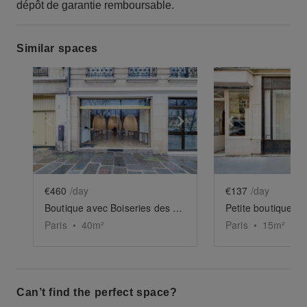
dépôt de garantie remboursable.
Similar spaces
Show previous slide
Show next slide
Show previ
€460
/day
€137
/day
Boutique avec Boiseries des Quais
Petite boutique d
Paris
•
40
m²
Paris
•
15
m²
Can’t find the perfect space?