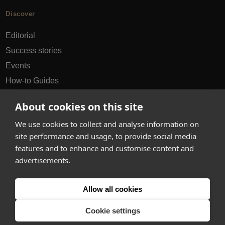
Discover
Editorial
Success stories
Events
How-to Guides
City guides
About cookies on this site
hello@appearhere.co.uk
We use cookies to collect and analyse information on
site performance and usage, to provide social media
features and to enhance and customise content and
United Kingdom
(£ Pound)
advertisements.
© 2013-2026 APPEAR HERE. ALL RIGHTS RESERVED
Allow all cookies
Errors and omissions accepted.
Terms & Privacy
Cookie settings