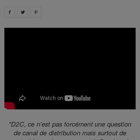
Share on
Share on
facebook
Share on
twitter
pintrest
"D2C, ce n’est pas forcément une question
de canal de distribution mais surtout de