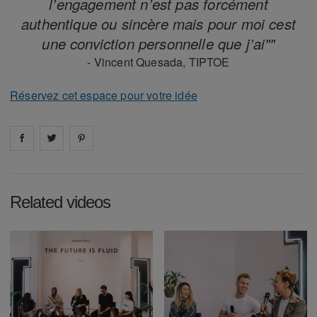
l’engagement n’est pas forcément
authentique ou sincère mais pour moi cest
une conviction personnelle que j’ai""
- Vincent Quesada, TIPTOE
Réservez cet espace pour votre idée
Share on
Share on
facebook
Share on
twitter
pintrest
Related videos