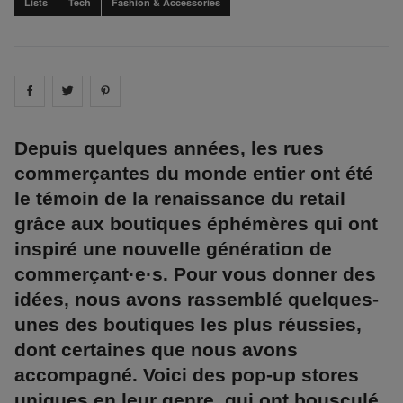
Lists
Tech
Fashion & Accessories
Share on
Share on
facebook
Share on
twitter
pintrest
Depuis quelques années, les rues
commerçantes du monde entier ont été
le témoin de la renaissance du retail
grâce aux boutiques éphémères qui ont
inspiré une nouvelle génération de
commerçant·e·s. Pour vous donner des
idées, nous avons rassemblé quelques-
unes des boutiques les plus réussies,
dont certaines que nous avons
accompagné. Voici des pop-up stores
uniques en leur genre, qui ont bousculé