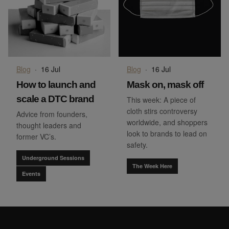
Blog
·
16 Jul
Blog
·
16 Jul
How to launch and
Mask on, mask off
scale a DTC brand
This week: A piece of
cloth stirs controversy
Advice from founders,
worldwide, and shoppers
thought leaders and
look to brands to lead on
former VC’s.
safety.
Underground Sessions
The Week Here
Events