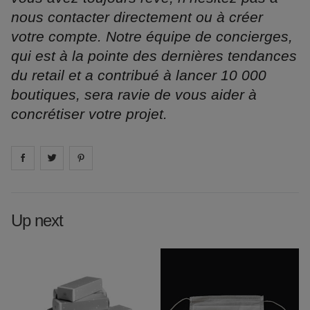
nous contacter directement ou à créer
votre compte. Notre équipe de concierges,
qui est à la pointe des dernières tendances
du retail et a contribué à lancer 10 000
boutiques, sera ravie de vous aider à
concrétiser votre projet.
Share on
Share on
facebook
Share on
twitter
pintrest
Up next