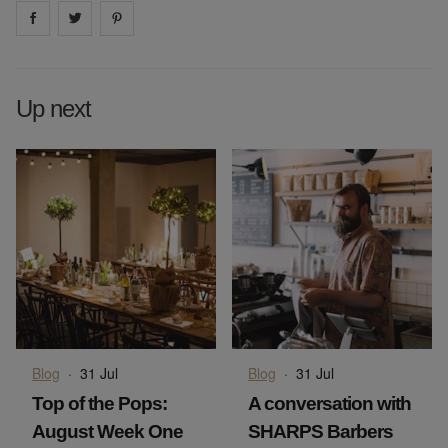
Share on
Share on
facebook
Share on
twitter
pintrest
Up next
Blog
·
31 Jul
Blog
·
31 Jul
Top of the Pops:
A conversation with
August Week One
SHARPS Barbers