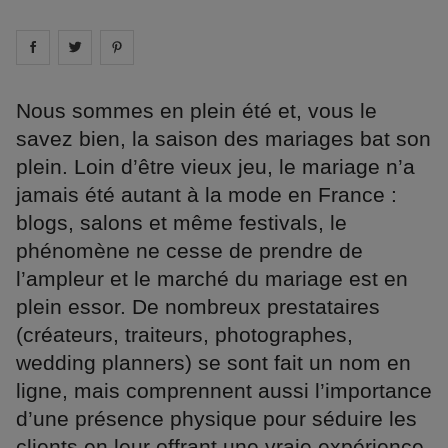
Share on
Share on
facebook
Share on
twitter
pintrest
Nous sommes en plein été et, vous le
savez bien, la saison des mariages bat son
plein. Loin d’être vieux jeu, le mariage n’a
jamais été autant à la mode en France :
blogs, salons et même festivals, le
phénomène ne cesse de prendre de
l’ampleur et le marché du mariage est en
plein essor. De nombreux prestataires
(créateurs, traiteurs, photographes,
wedding planners) se sont fait un nom en
ligne, mais comprennent aussi l’importance
d’une présence physique pour séduire les
clients en leur offrant une vraie expérience.