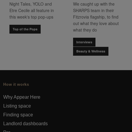
Night Tales, YOLO and
We caught up with the
Etre Cecile all feature in
SHARPS team in their
this week's top pop-ups
Fitzrovia flagship, to find
out what they love about
Top of the Pops
what they do
Interviews
Beauty & Wellness
How it works
Why Appear Here
Listing space
Finding space
Landlord dashboards