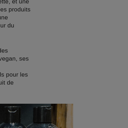
ette, et une
les produits
une
our du
des
t vegan, ses
ls pour les
uit de