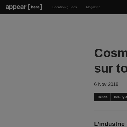
Location guides
Magazine
Cosmé
sur t
6 Nov 2018
Trends
Beauty 
L’industrie