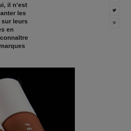
, il n’est
Share 
anter les
 sur leurs
Share 
es en
 connaître
s marques