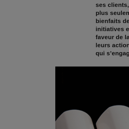
ses clients
plus seulem
bienfaits d
initiative
faveur de l
leurs actio
qui s’enga