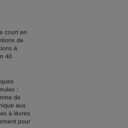
e court en
ntions de
tions à
en 40
rques
mules :
gamme de
nnique aux
es à lèvres
lement pour