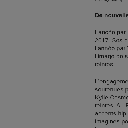
De nouvelle
Lancée par R
2017. Ses pr
l’année par
l’image de s
teintes.
L’engagemen
soutenues pa
Kylie Cosme
teintes. Au
accents hip
imaginés po