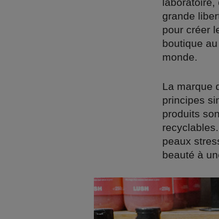
laboratoire,
grande liber
pour créer 
boutique au
monde.
La marque d
principes si
produits so
recyclables.
peaux stress
beauté à un