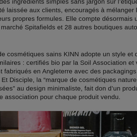
 des ingrédients simples sans jargon sur l’étiqu
té laissée aux clients, encouragés à mélanger 
leurs propres formules. Elle compte désormais 
 marché Spitafields et 28 autres boutiques aut
e cosmétiques sains KINN adopte un style et 
milaires : certifiés bio par la Soil Association e
nt fabriqués en Angleterre avec des packagings
 Et Disciple, la “marque de cosmétiques nature
ées” au design minimaliste, fait don d’un prod
e association pour chaque produit vendu.