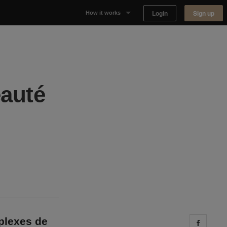
Login
Sign up
How it works
Why Appear Here
Listing space
eauté
Finding space
Landlord dashboards
plexes de
Share 