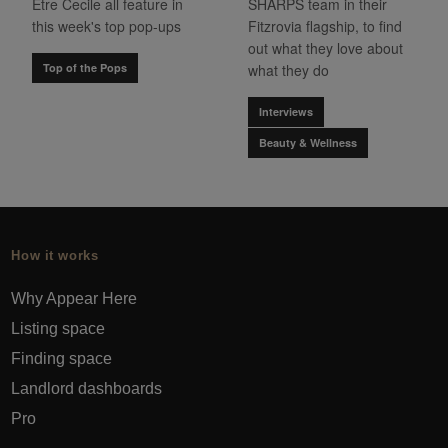
Etre Cecile all feature in
SHARPS team in their
this week's top pop-ups
Fitzrovia flagship, to find
out what they love about
Top of the Pops
what they do
Interviews
Beauty & Wellness
How it works
Why Appear Here
Listing space
Finding space
Landlord dashboards
Pro