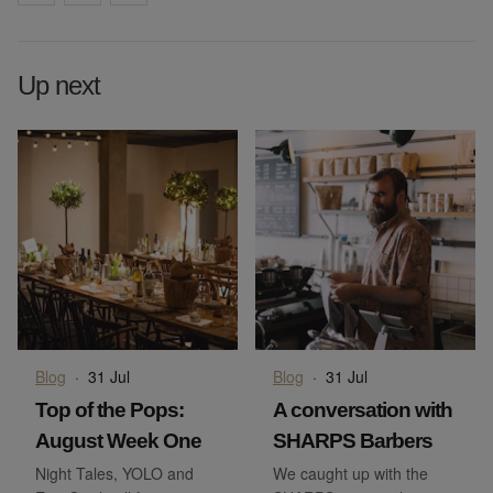
Up next
Blog
·
31 Jul
Blog
·
31 Jul
Top of the Pops:
A conversation with
August Week One
SHARPS Barbers
Night Tales, YOLO and
We caught up with the