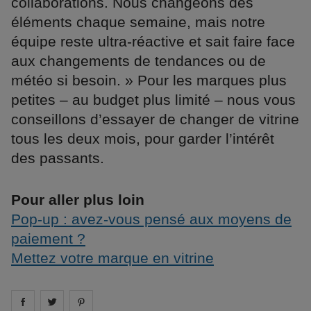
collaborations. Nous changeons des
éléments chaque semaine, mais notre
équipe reste ultra-réactive et sait faire face
aux changements de tendances ou de
météo si besoin. » Pour les marques plus
petites – au budget plus limité – nous vous
conseillons d’essayer de changer de vitrine
tous les deux mois, pour garder l’intérêt
des passants.
Pour aller plus loin
Pop-up : avez-vous pensé aux moyens de
paiement ?
Mettez votre marque en vitrine
Share on
Share on
facebook
Share on
twitter
pintrest