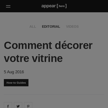
ALL
EDITORIAL
VIDEOS
Comment décorer
votre vitrine
5 Aug 2016
How-to Guides
Share on
Share on
facebook
Share on
twitter
pintrest