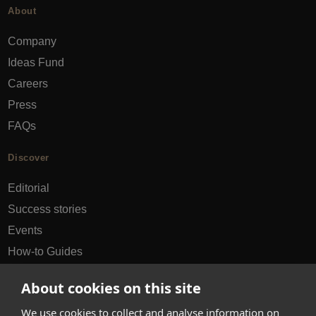
About
Company
Ideas Fund
Careers
Press
FAQs
Discover
Editorial
Success stories
Events
How-to Guides
City guides
About cookies on this site
hello@appearhere.co.uk
We use cookies to collect and analyse information on