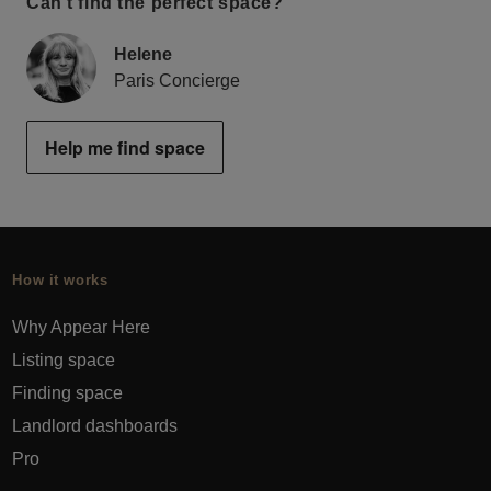
Can’t find the perfect space?
Helene
Paris Concierge
Help me find space
How it works
Why Appear Here
Listing space
Finding space
Landlord dashboards
Pro