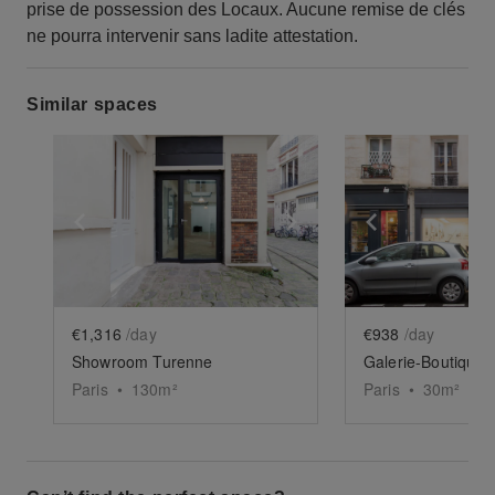
prise de possession des Locaux. Aucune remise de clés
ne pourra intervenir sans ladite attestation.
Similar spaces
Show previous slide
Show next slide
Show previ
€1,316
/day
€938
/day
Showroom Turenne
Paris
•
130
m²
Paris
•
30
m²