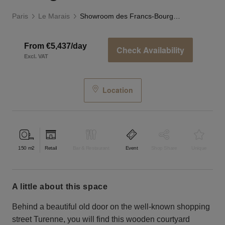
Paris
Le Marais
Showroom des Francs-Bourgeois
From €5,437/day
Check Availability
Excl. VAT
Location
150
m2
Retail
Bar & Restaurant
Event
Shop Share
Unique
a little about this space
Behind a beautiful old door on the well-known shopping
street Turenne, you will find this wooden courtyard