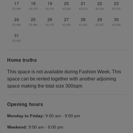
17
18
19
20
21
22
23
€5,484
€5,473
€5,474
€5,508
€5,513
€5,524
€5,516
24
25
26
27
28
29
30
€5,484
€5,484
€5,472
€5,449
€5,442
€5,437
€5,454
31
€5,453
Home truths
This space is not available during Fashion Week. This
space can be rented together with another adjoining
space making the total size 300sqm
Opening hours
Monday to Friday:
9:00 am
-
9:00 pm
Weekend:
9:00 am
-
9:00 pm