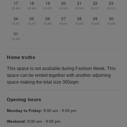
17
18
19
20
21
22
23
€5,482
€5,469
€5,470
€5,502
€5,506
€5,517
€5,510
24
25
26
27
28
29
30
€5,477
€5,477
€5,465
€5,441
€5,435
€5,439
€5,456
31
€5,455
Home truths
This space is not available during Fashion Week. This
space can be rented together with another adjoining
space making the total size 300sqm
Opening hours
Monday to Friday:
9:00 am
-
9:00 pm
Weekend:
9:00 am
-
9:00 pm