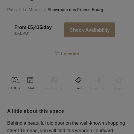
Paris
Le Marais
Showroom des Francs-Bourgeois
From €5,435/day
Check Availability
Excl. VAT
Location
150
m2
Retail
Bar & Restaurant
Event
Shop Share
Unique
a little about this space
Behind a beautiful old door on the well-known shopping
street Turenne, you will find this wooden courtyard