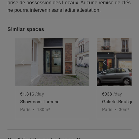
prise de possession des Locaux. Aucune remise de clés
ne pourra intervenir sans ladite attestation.
Similar spaces
Show previous slide
Show next slide
Show previ
€1,316
/day
€938
/day
Showroom Turenne
Paris
•
130
m²
Paris
•
30
m²