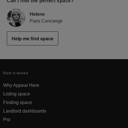
Can’t find the perfect space?
Helene
Paris Concierge
Help me find space
How it works
Why Appear Here
Listing space
Finding space
Landlord dashboards
Pro