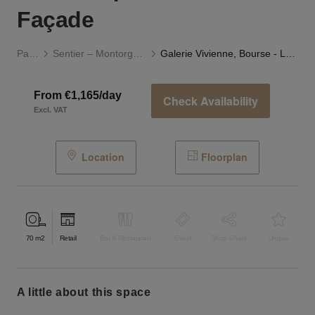
Façade
Paris
Sentier – Montorgueil
Galerie Vivienne, Bourse - La Boutique à Double Façade
From €1,165/day
Check Availability
Excl. VAT
Location
Floorplan
70
m2
Retail
Bar & Restaurant
Event
Shop Share
Unique
a little about this space