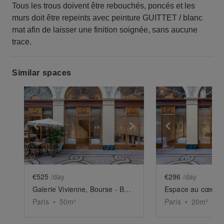
Tous les trous doivent être rebouchés, poncés et les
murs doit être repeints avec peinture GUITTET / blanc
mat afin de laisser une finition soignée, sans aucune
trace.
Similar spaces
Show previous slide
Show next slide
Show previ
€525
/day
€296
/day
Galerie Vivienne, Bourse - Boutique Vivienne
Paris
•
50
m²
Paris
•
20
m²