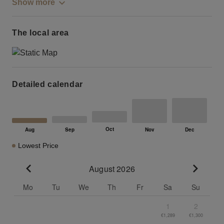
Show more
The local area
Detailed calendar
Lowest Price
August 2026
Go to previous month
Go to n
Mo
Tu
We
Th
Fr
Sa
Su
1
2
€1,289
€1,300