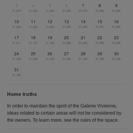
3
4
5
6
7
8
9
€1,270
€1,252
€1,246
€1,253
€1,273
€1,302
€1,294
10
11
12
13
14
15
16
€1,255
€1,250
€1,243
€1,233
€1,244
€1,271
€1,260
17
18
19
20
21
22
23
€1,211
€1,197
€1,199
€1,236
€1,242
€1,255
€1,246
24
25
26
27
28
29
30
€1,208
€1,208
€1,194
€1,166
€1,165
€1,165
€1,183
31
€1,182
Home truths
In order to maintain the spirit of the Galerie Vivienne,
ideas related to certain areas will not be considered by
the owners. To learn more, see the rules of the space.