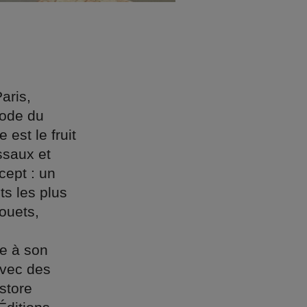
aris,
mode du
est le fruit
ssaux et
cept : un
ts les plus
ouets,
ce à son
avec des
store