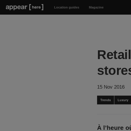
Location guides
Magazine
Retai
store
15 Nov 2016
Trends
Luxury
À l’heure o