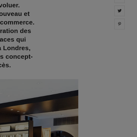
voluer.
Share 
nouveau et
e-commerce.
Share 
ration des
aces qui
à Londres,
os concept-
cès.