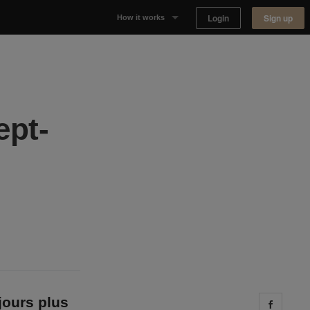
Login
Sign up
How it works
Why Appear Here
Listing space
ept-
Finding space
Landlord dashboards
jours plus
Share 