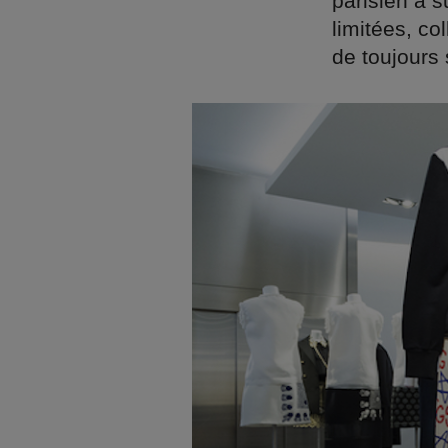
parisien a s
limitées, co
de toujours 