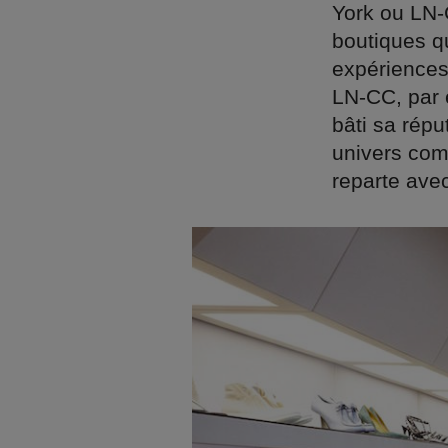
York ou LN-
boutiques qui
expériences 
LN-CC, par 
bâti sa répu
univers comp
reparte ave