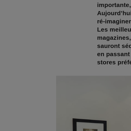
importante,
Aujourd’hui
ré-imaginen
Les meilleu
magazines,
sauront sé
en passant 
stores préf