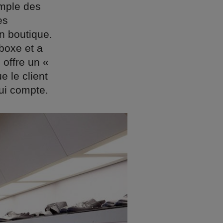
emple des
es
en boutique.
boxe et a
 offre un «
e le client
ui compte.