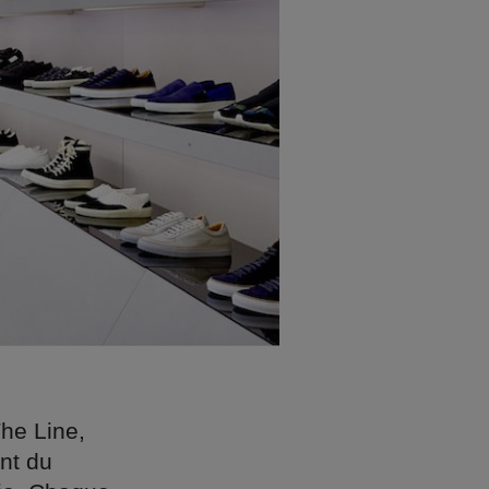
The Line,
nt du