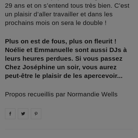
29 ans et on s’entend tous très bien. C’est
un plaisir d’aller travailler et dans les
prochains mois on sera le double !
Plus on est de fous, plus on fleurit !
Noélie et Emmanuelle sont aussi DJs à
leurs heures perdues. Si vous passez
Chez Joséphine un soir, vous aurez
peut-être le plaisir de les apercevoir...
Propos recueillis par Normandie Wells
Share on
Share on
facebook
Share on
twitter
pintrest