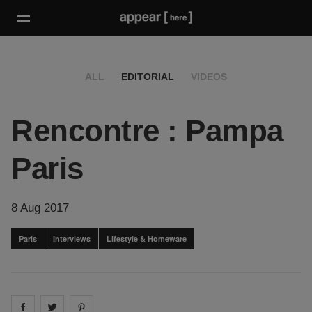
ALL
EDITORIAL
VIDEOS
Rencontre : Pampa
Paris
8 Aug 2017
Paris
Interviews
Lifestyle & Homeware
Share on
Share on
facebook
Share on
twitter
pintrest