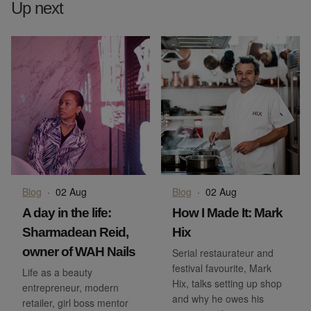
Up next
Blog
·
02 Aug
Blog
·
02 Aug
A day in the life:
How I Made It: Mark
Sharmadean Reid,
Hix
owner of WAH Nails
Serial restaurateur and
festival favourite, Mark
Life as a beauty
Hix, talks setting up shop
entrepreneur, modern
and why he owes his
retailer, girl boss mentor