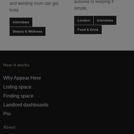
success to keeping it
and working mum can get
simple.
busy.
London
Interviews
Interviews
Food & Drink
Beauty & Wellness
How it works
Why Appear Here
Listing space
Finding space
Landlord dashboards
Pro
About