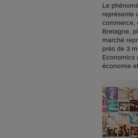
Le phénomèn
représente 
commerce, e
Bretagne, p
marché repr
près de 3 mi
Economics a
économie et