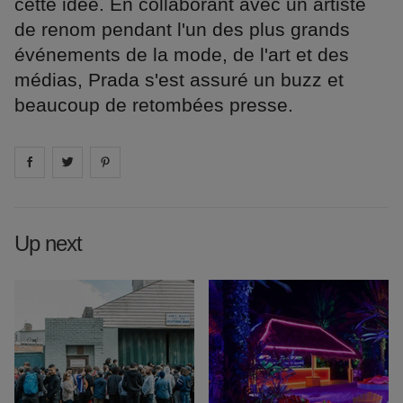
cette idée. En collaborant avec un artiste
de renom pendant l'un des plus grands
événements de la mode, de l'art et des
médias, Prada s'est assuré un buzz et
beaucoup de retombées presse.
Share on
Share on
facebook
Share on
twitter
pintrest
Up next