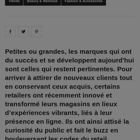
Trends
Beauty & Wellness
Fashion & Accessories
Share on
Share on
facebook
Share on
twitter
pintrest
Petites ou grandes, les marques qui ont
du succès et se développent aujourd'hui
sont celles qui restent pertinentes. Pour
arriver à attirer de nouveaux clients tout
en conservant ceux acquis, certains
retailers ont récemment innové et
transformé leurs magasins en lieux
d’expériences vibrants, liés à leur
présence en ligne. Ils ont ainsi attisé la
curiosité du public et fait le buzz en
bouleversant les codes du retail