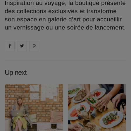
Inspiration au voyage, la boutique présente
des collections exclusives et transforme
son espace en galerie d’art pour accueillir
un vernissage ou une soirée de lancement.
Share on
Share on
facebook
Share on
twitter
pintrest
Up next