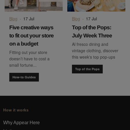
Blog
·
17 Jul
Blog
·
17 Jul
Five creative ways
Top of the Pops:
to fit out your store
July Week Three
on a budget
Al fresco dining and
vintage clothing, discover
Fitting out your store
this week's top pop-ups
doesn’t have to cost a
small fortune...
Top of the Pops
How-to Guides
How it works
Why Appear Here