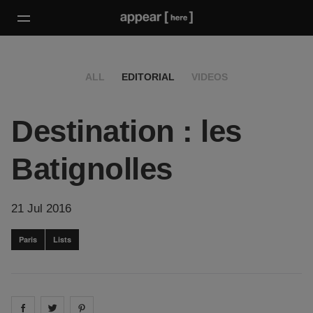
ALL
EDITORIAL
VIDEOS
Destination : les
Batignolles
21 Jul 2016
Paris
Lists
Share on
Share on
facebook
Share on
twitter
pintrest