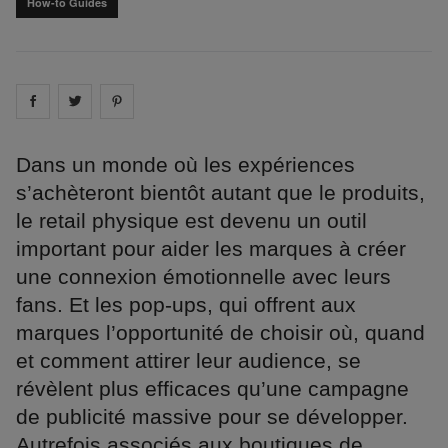
How-to Guides
Share on
Share on
facebook
Share on
twitter
pintrest
Dans un monde où les expériences
s’achèteront bientôt autant que le produits,
le retail physique est devenu un outil
important pour aider les marques à créer
une connexion émotionnelle avec leurs
fans. Et les pop-ups, qui offrent aux
marques l’opportunité de choisir où, quand
et comment attirer leur audience, se
révèlent plus efficaces qu’une campagne
de publicité massive pour se développer.
Autrefois associés aux boutiques de