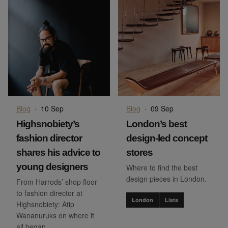
Blog
·
10 Sep
Blog
·
09 Sep
Highsnobiety’s
London’s best
fashion director
design-led concept
shares his advice to
stores
young designers
Where to find the best
design pieces in London.
From Harrods’ shop floor
to fashion director at
London
Lists
Highsnobiety: Atip
Wananuruks on where it
all began