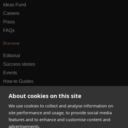
Ideas Fund
Careers
Press
FAQs
Discover
Editorial
Success stories
Events
How-to Guides
City guides
About cookies on this site
hello@appearhere.co.uk
We use cookies to collect and analyse information on
site performance and usage, to provide social media
features and to enhance and customise content and
United Kingdom
(£ Pound)
advertisements.