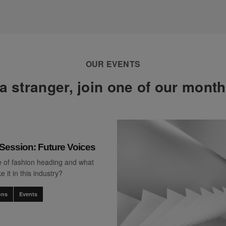
OUR EVENTS
a stranger, join one of our mont
ession: Future Voices
e of fashion heading and what
 it in this industry?
ons
Events