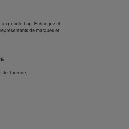
c un goodie bag. Échangez et
t représentants de marques et
RE
e de Turenne
,