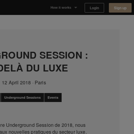
Login
Sign up
How it works
Why Appear Here
Listing space
ROUND SESSION :
Finding space
DELÀ DU LUXE
Landlord dashboards
12 April 2018
·
Paris
Underground Sessions
Events
ère Underground Session de 2018, nous
aux nouvelles pratiques du secteur luxe.