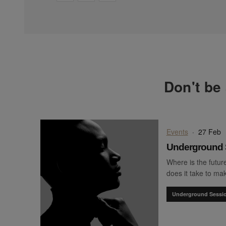
Don't be 
Events
·
27 Feb
Underground S
Where is the futur
does it take to make
Underground Sessi