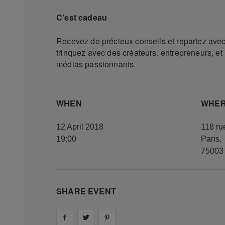
C'est cadeau
Recevez de précieux conseils et repartez ave
trinquez avec des créateurs, entrepreneurs, e
médias passionnants.
WHEN
WHE
12 April 2018
118 ru
19:00
Paris
,
75003
SHARE EVENT
Share on
Share on
facebook
Share on
twitter
pintrest