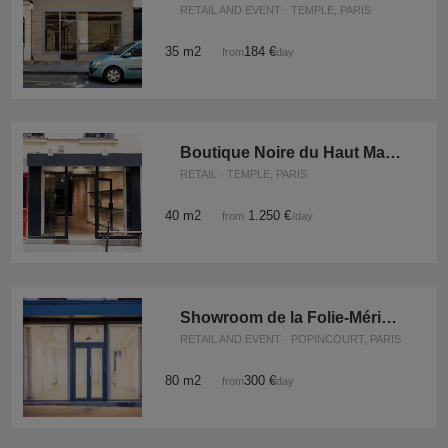
RETAIL AND EVENT · TEMPLE, PARIS
35 m2
184 €
from
/day
Boutique Noire du Haut Marais
RETAIL · TEMPLE, PARIS
40 m2
1.250 €
from
/day
Showroom de la Folie-Méricourt
RETAIL AND EVENT · POPINCOURT, PARIS
80 m2
300 €
from
/day