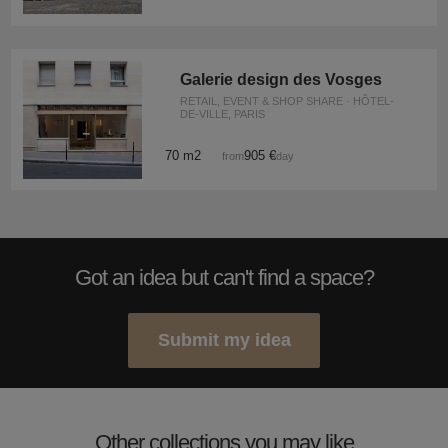
Galerie design des Vosges
RETAIL, EVENT & SHOP SHARE · HÔTEL-
DE-VILLE, PARIS
70 m2
905 €
from
/day
Got an idea but can't find a space?
Submit my idea
Other collections you may like