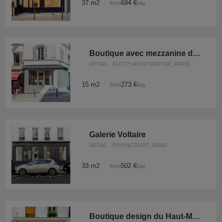
37 m2
694 €
from
/day
Boutique avec mezzanine des Abbesses
RETAIL · BUTTE-MONTMARTRE, PARIS
15 m2
273 €
from
/day
Galerie Voltaire
RETAIL · POPINCOURT, PARIS
33 m2
502 €
from
/day
Boutique design du Haut-Marais