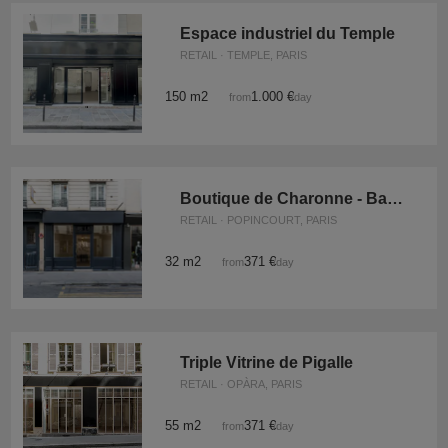
Espace industriel du Temple
RETAIL · TEMPLE, PARIS
150 m2
1.000 €
from
/day
Boutique de Charonne - Bastille
RETAIL · POPINCOURT, PARIS
32 m2
371 €
from
/day
Triple Vitrine de Pigalle
RETAIL · OPÀRA, PARIS
55 m2
371 €
from
/day