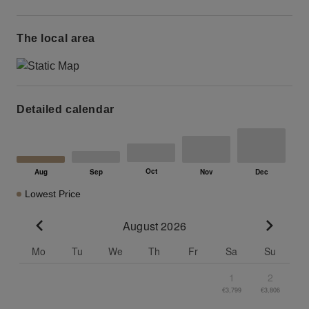
The local area
Detailed calendar
Lowest Price
August 2026
Go to previous month
Go to n
Mo
Tu
We
Th
Fr
Sa
Su
1
2
€3,799
€3,806