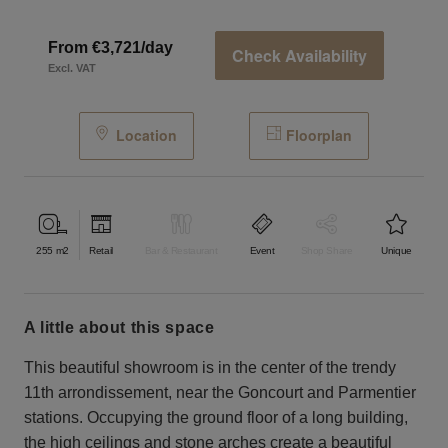
From €3,721/day
Check Availability
Excl. VAT
Location
Floorplan
255
m2
Retail
Bar & Restaurant
Event
Shop Share
Unique
a little about this space
This beautiful showroom is in the center of the trendy
11th arrondissement, near the Goncourt and Parmentier
stations. Occupying the ground floor of a long building,
the high ceilings and stone arches create a beautiful