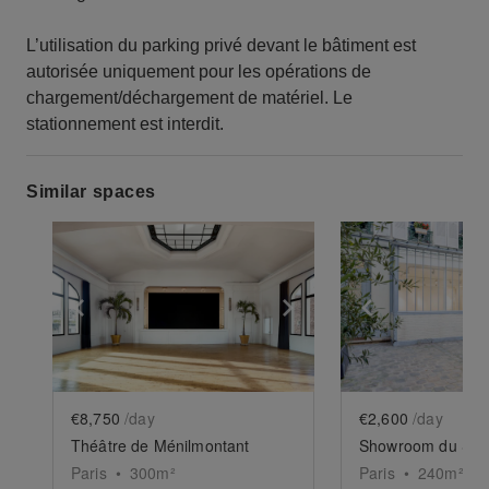
L’utilisation du parking privé devant le bâtiment est
autorisée uniquement pour les opérations de
chargement/déchargement de matériel. Le
stationnement est interdit.
Similar spaces
Show previous slide
Show next slide
Show previ
€8,750
/day
€2,600
/day
Théâtre de Ménilmontant
Paris
•
300
m²
Paris
•
240
m²