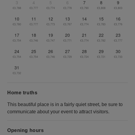
3
4
5
6
7
8
9
€3,788
€3,777
€3,774
€3,778
€3,790
€3,808
€3,803
10
11
12
13
14
15
16
€3,780
€3,777
€3,773
€3,767
€3,774
€3,783
€3,776
17
18
19
20
21
22
23
€3,754
€3,746
€3,747
€3,771
€3,774
€3,782
€3,777
24
25
26
27
28
29
30
€3,754
€3,754
€3,746
€3,729
€3,724
€3,721
€3,733
31
€3,732
Home truths
This beautiful place is in a fairly quiet street, be sure to
communicate about your event to attract visitors.
Opening hours