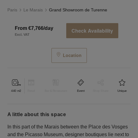
Paris
Le Marais
Grand Showroom de Turenne
From €7,766/day
Check Availability
Excl. VAT
Location
440
m2
Retail
Bar & Restaurant
Event
Shop Share
Unique
a little about this space
In this part of the Marais between the Place des Vosges
and the Picasso Museum, designer boutiques lie next to