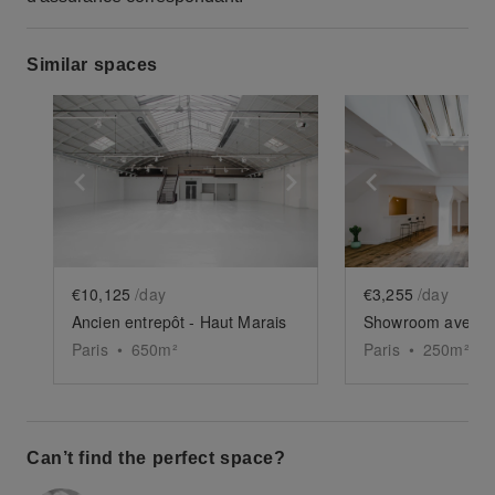
Similar spaces
Show previous slide
Show next slide
Show previ
€10,125
/day
€3,255
/day
Ancien entrepôt - Haut Marais
Paris
•
650
m²
Paris
•
250
m²
Can’t find the perfect space?