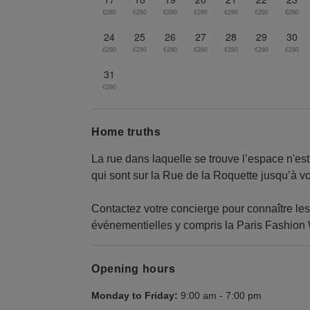
€290
€290
€290
€290
€290
€290
€290
24
25
26
27
28
29
30
€290
€290
€290
€290
€290
€290
€290
31
€290
Home truths
La rue dans laquelle se trouve l’espace n'est 
qui sont sur la Rue de la Roquette jusqu’à v
Contactez votre concierge pour connaître les
événementielles y compris la Paris Fashion
Opening hours
Monday to Friday:
9:00 am
-
7:00 pm