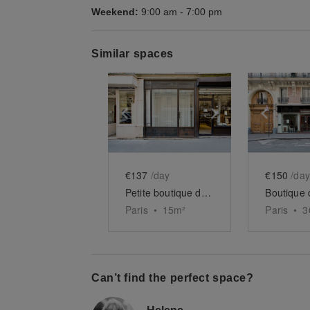
Weekend:
9:00 am
-
7:00 pm
Similar spaces
Show previous slide
Show next slid
Show 
€137
/day
€150
/day
Petite boutique de Charonne
Paris
•
15
m²
Paris
•
3
Can’t find the perfect space?