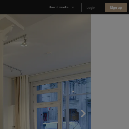
Login
Sign up
How it works
Why Appear Here
Listing space
Finding space
Landlord dashboards