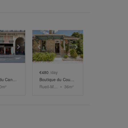
e
previous slide
Show next slide
Show previous slide
Show next slide
€480
/day
Boutique du Canal Saint-Martin
Boutique du Country Club de Saint-Cloud
0
m²
Rueil-Malmaison
•
36
m²