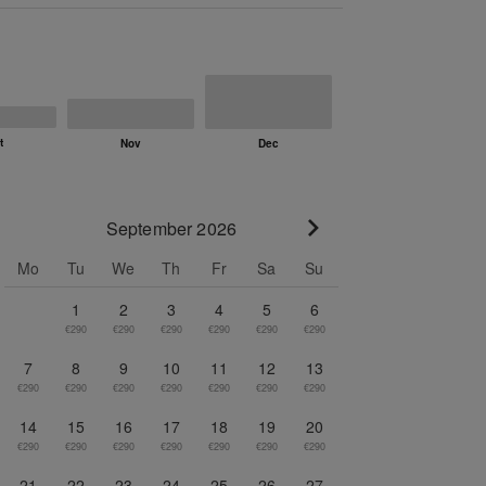
September 2026
Go to next month
Mo
Tu
We
Th
Fr
Sa
Su
1
2
3
4
5
6
€290
€290
€290
€290
€290
€290
7
8
9
10
11
12
13
€290
€290
€290
€290
€290
€290
€290
14
15
16
17
18
19
20
€290
€290
€290
€290
€290
€290
€290
21
22
23
24
25
26
27