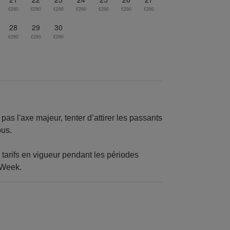
€290
€290
€290
€290
€290
€290
€290
28
29
30
€290
€290
€290
pas l'axe majeur, tenter d’attirer les passants
ous.
 tarifs en vigueur pendant les périodes
 Week.