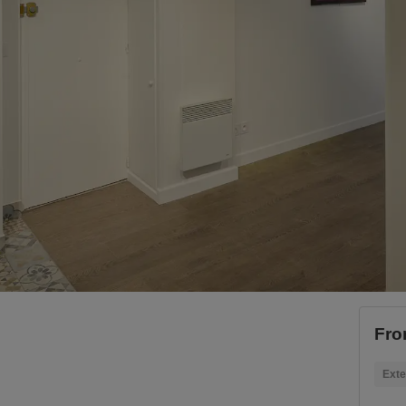
Fro
Exte