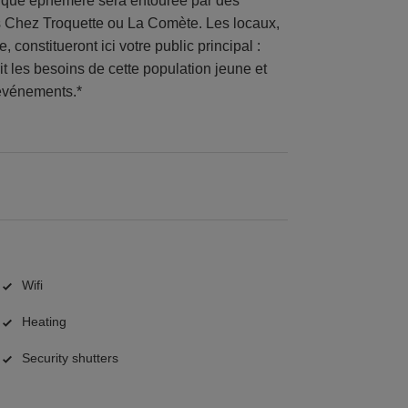
tique éphémère sera entourée par des
s Chez Troquette ou La Comète. Les locaux,
, constitueront ici votre public principal :
rit les besoins de cette population jeune et
s événements.*
Wifi
Heating
Security shutters