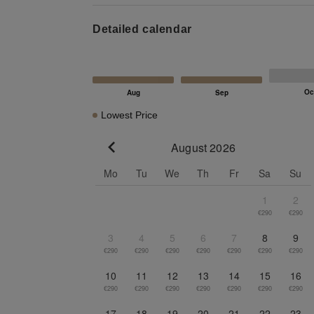
Detailed calendar
Lowest Price
August 2026
Go to previous month
Mo
Tu
We
Th
Fr
Sa
Su
1
2
€290
€290
3
4
5
6
7
8
9
€290
€290
€290
€290
€290
€290
€290
10
11
12
13
14
15
16
€290
€290
€290
€290
€290
€290
€290
17
18
19
20
21
22
23