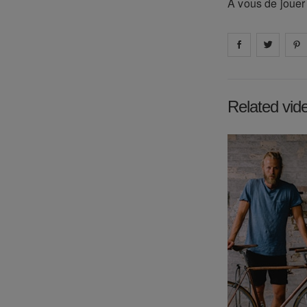
A vous de jouer 
Share on
Share 
fa
Related vid