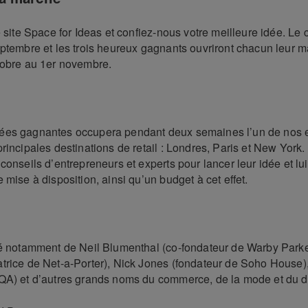
e site Space for Ideas et confiez-nous votre meilleure idée. Le
eptembre et les trois heureux gagnants ouvriront chacun leur 
tobre au 1er novembre.
ées gagnantes occupera pendant deux semaines l’un de nos 
rincipales destinations de retail : Londres, Paris et New York.
conseils d’entrepreneurs et experts pour lancer leur idée et lu
 mise à disposition, ainsi qu’un budget à cet effet.
mé notamment de Neil Blumenthal (co-fondateur de Warby Parke
trice de Net-a-Porter), Nick Jones (fondateur de Soho House
QA) et d’autres grands noms du commerce, de la mode et du de