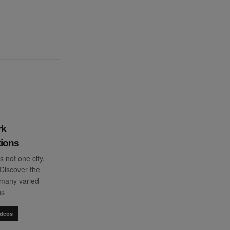
rk
tions
s not one city,
Discover the
s many varied
ns
ideos