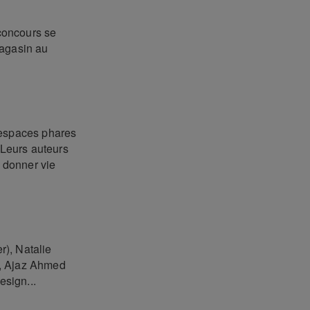
 concours se
magasin au
espaces phares
 Leurs auteurs
i donner vie
r), Natalie
), Ajaz Ahmed
sign...