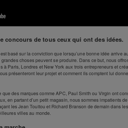
e concours de tous ceux qui ont des idées.
 est basé sur la conviction que lorsqu’une bonne idée arrive a
grandes choses peuvent se produire. Dans ce but, nous offron
s à Paris, Londres et New York aux trois entrepreneurs et créa
ous présenteront leur projet et comment ils comptent lui donne
 que des marques comme APC, Paul Smith ou Virgin ont const
x, en partant d’un petit magasin, nous sommes impatients de 
açant les Jean Touitou et Richard Branson de demain dans les
lleures villes au monde.
a marche