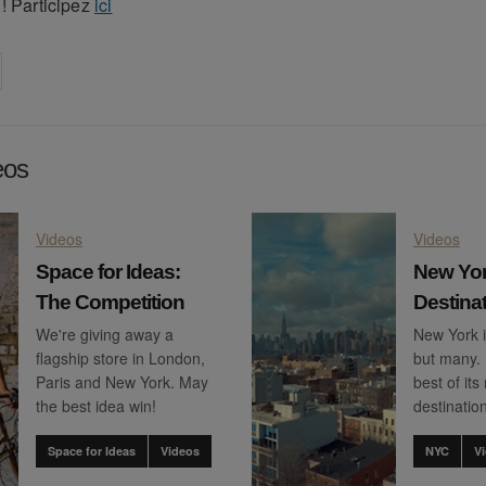
! Participez
ici
on
cebook
Share on
twitter
pintrest
eos
Videos
Videos
Space for Ideas:
New Yo
The Competition
Destina
We're giving away a
New York i
flagship store in London,
but many. 
Paris and New York. May
best of it
the best idea win!
destinatio
Space for Ideas
Videos
NYC
V