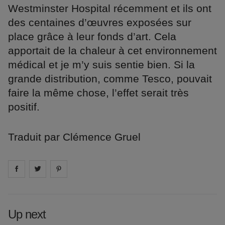
Westminster Hospital récemment et ils ont
des centaines d’œuvres exposées sur
place grâce à leur fonds d’art. Cela
apportait de la chaleur à cet environnement
médical et je m’y suis sentie bien. Si la
grande distribution, comme Tesco, pouvait
faire la même chose, l’effet serait très
positif.
Traduit par Clémence Gruel
Share on
Share on
facebook
Share on
twitter
pintrest
Up next