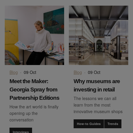
Blog
·
09 Oct
Blog
·
09 Oct
Meet the Maker:
Why museums are
Georgia Spray from
investing in retail
Partnership Editions
The lessons we can all
learn from the most
How the art world is finally
innovative museum shops
opening up the
conversation
How-to Guides
Trends
Interviews