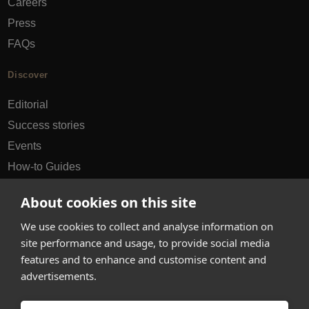
Careers
Press
FAQs
Discover
Editorial
Success stories
Events
How-to Guides
City guides
About cookies on this site
hello@appearhere.co.uk
We use cookies to collect and analyse information on
site performance and usage, to provide social media
features and to enhance and customise content and
United Kingdom
(£ Pound)
advertisements.
© 2013-2026 APPEAR HERE. ALL RIGHTS RESERVED