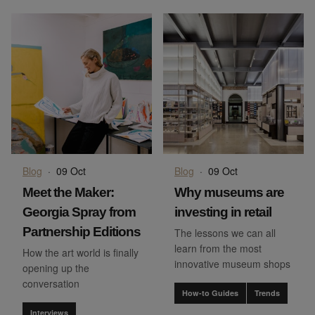
Blog
·
09 Oct
Blog
·
09 Oct
Meet the Maker:
Why museums are
Georgia Spray from
investing in retail
Partnership Editions
The lessons we can all
learn from the most
How the art world is finally
innovative museum shops
opening up the
conversation
How-to Guides
Trends
Interviews