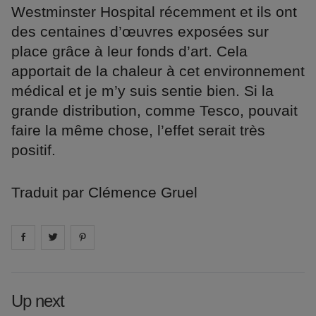
Westminster Hospital récemment et ils ont
des centaines d’œuvres exposées sur
place grâce à leur fonds d’art. Cela
apportait de la chaleur à cet environnement
médical et je m’y suis sentie bien. Si la
grande distribution, comme Tesco, pouvait
faire la même chose, l’effet serait très
positif.
Traduit par Clémence Gruel
Share on
Share on
facebook
Share on
twitter
pintrest
Up next