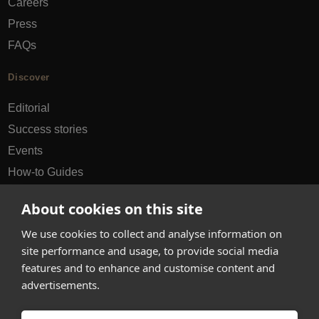
Careers
Press
FAQs
Discover
Editorial
Success stories
Events
How-to Guides
City guides
About cookies on this site
hello@appearhere.co.uk
We use cookies to collect and analyse information on
site performance and usage, to provide social media
features and to enhance and customise content and
United Kingdom
(£ Pound)
advertisements.
© 2013-2026 APPEAR HERE. ALL RIGHTS RESERVED