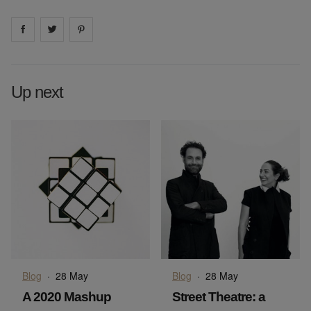
Share on
Share on
facebook
Share on
twitter
pintrest
Up next
Blog
·
28 May
Blog
·
28 May
A 2020 Mashup
Street Theatre: a