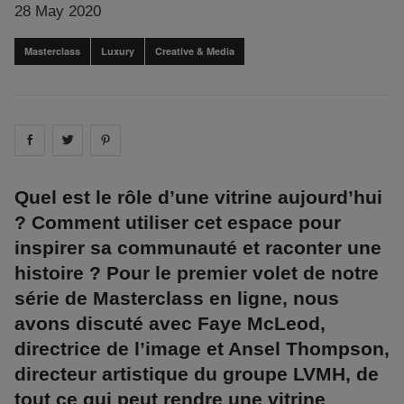
28 May 2020
Masterclass
Luxury
Creative & Media
Share on
Share on
facebook
Share on
twitter
pintrest
Quel est le rôle d’une vitrine aujourd’hui
? Comment utiliser cet espace pour
inspirer sa communauté et raconter une
histoire ? Pour le premier volet de notre
série de Masterclass en ligne, nous
avons discuté avec Faye McLeod,
directrice de l’image et Ansel Thompson,
directeur artistique du groupe LVMH, de
tout ce qui peut rendre une vitrine