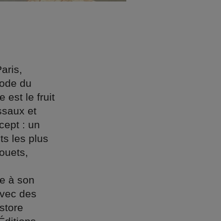
aris,
mode du
est le fruit
ssaux et
cept : un
ts les plus
ouets,
ce à son
avec des
store