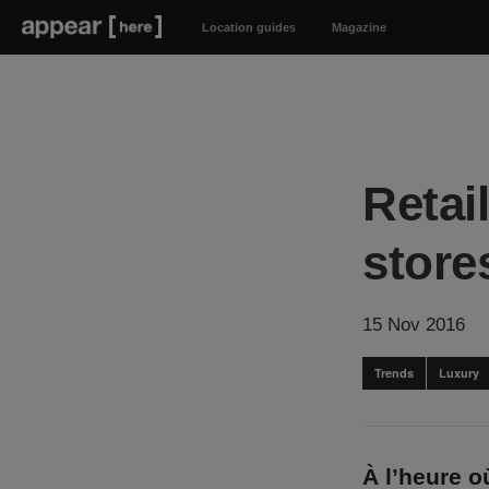
Location guides
Magazine
Retai
store
15 Nov 2016
Trends
Luxury
À l’heure o