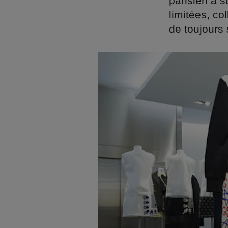
parisien a s
limitées, co
de toujours 