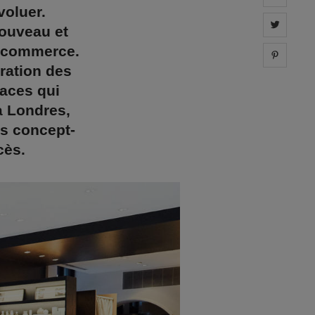
voluer.
Share 
nouveau et
e-commerce.
Share 
ration des
aces qui
à Londres,
os concept-
cès.