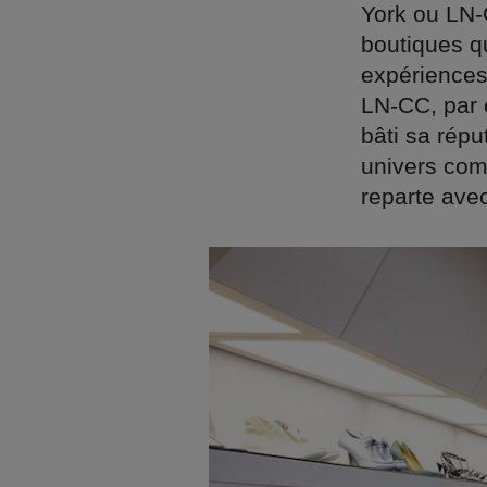
York ou LN-
boutiques qui
expériences 
LN-CC, par 
bâti sa répu
univers comp
reparte ave