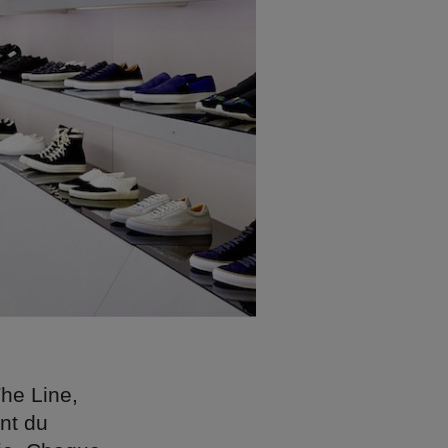
The Line,
nt du