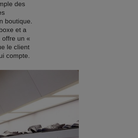
emple des
es
en boutique.
boxe et a
 offre un «
e le client
ui compte.