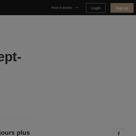
Login
Sign up
How it works
Why Appear Here
Listing space
ept-
Finding space
Landlord dashboards
jours plus
Share 