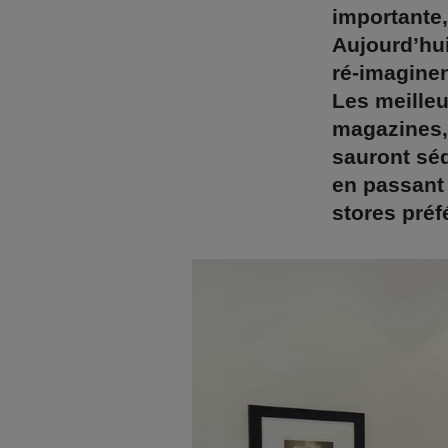
importante,
Aujourd’hui
ré-imaginen
Les meilleu
magazines,
sauront sé
en passant 
stores préf