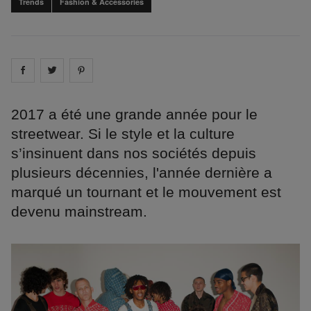
Trends
Fashion & Accessories
Share on
Share on
facebook
Share on
twitter
pintrest
2017 a été une grande année pour le
streetwear. Si le style et la culture
s’insinuent dans nos sociétés depuis
plusieurs décennies, l'année dernière a
marqué un tournant et le mouvement est
devenu mainstream.