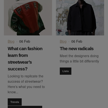
Blog
·
06 Feb
Blog
·
06 Feb
What can fashion
The new radicals
learn from
Meet the designers doing
things a little bit differently
streetwear’s
success?
Lists
Looking to replicate the
success of streetwear?
Here's what you need to
know...
Trends