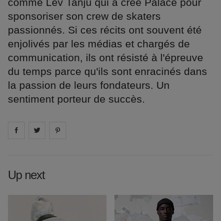
comme Lev Tanju qui a créé Palace pour
sponsoriser son crew de skaters
passionnés. Si ces récits ont souvent été
enjolivés par les médias et chargés de
communication, ils ont résisté à l'épreuve
du temps parce qu'ils sont enracinés dans
la passion de leurs fondateurs. Un
sentiment porteur de succès.
Share on
Share on
facebook
Share on
twitter
pintrest
Up next