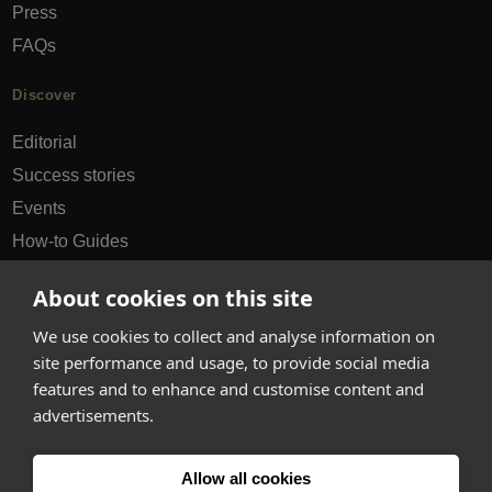
Press
FAQs
Discover
Editorial
Success stories
Events
How-to Guides
City guides
About cookies on this site
hello@appearhere.co.uk
We use cookies to collect and analyse information on
site performance and usage, to provide social media
features and to enhance and customise content and
United Kingdom
(£ Pound)
advertisements.
© 2013-2026 APPEAR HERE. ALL RIGHTS RESERVED
Allow all cookies
Errors and omissions accepted.
Terms & Privacy