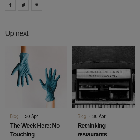
Share on
Share on
facebook
Share on
twitter
pintrest
Up next
Blog
·
30 Apr
Blog
·
30 Apr
The Week Here: No
Rethinking
Touching
restaurants