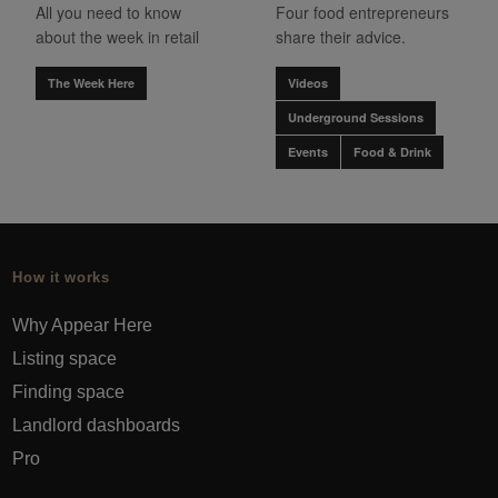
All you need to know
Four food entrepreneurs
about the week in retail
share their advice.
The Week Here
Videos
Underground Sessions
Events
Food & Drink
How it works
Why Appear Here
Listing space
Finding space
Landlord dashboards
Pro