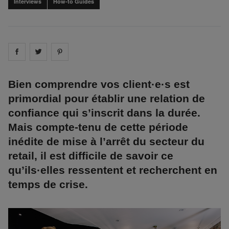
Interviews
How-to Guides
Share on
Share on
facebook
Share on
twitter
pintrest
Bien comprendre vos client·e·s est
primordial pour établir une relation de
confiance qui s’inscrit dans la durée.
Mais compte-tenu de cette période
inédite de mise à l’arrêt du secteur du
retail, il est difficile de savoir ce
qu’ils·elles ressentent et recherchent en
temps de crise.