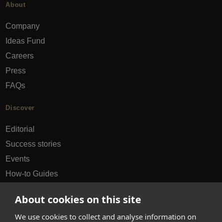
About
Company
Ideas Fund
Careers
Press
FAQs
Discover
Editorial
Success stories
Events
How-to Guides
City guides
About cookies on this site
hello@appearhere.co.uk
We use cookies to collect and analyse information on