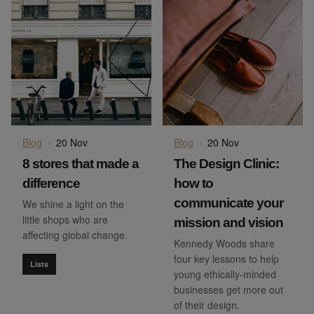
Blog
·
20 Nov
Blog
·
20 Nov
8 stores that made a
The Design Clinic:
difference
how to
communicate your
We shine a light on the
little shops who are
mission and vision
affecting global change.
Kennedy Woods share
four key lessons to help
Lists
young ethically-minded
businesses get more out
of their design.