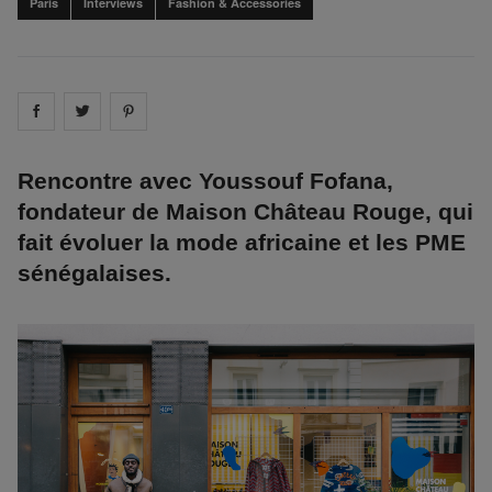
Paris
Interviews
Fashion & Accessories
Share on
Share on
facebook
Share on
twitter
pintrest
Rencontre avec Youssouf Fofana,
fondateur de Maison Château Rouge, qui
fait évoluer la mode africaine et les PME
sénégalaises.