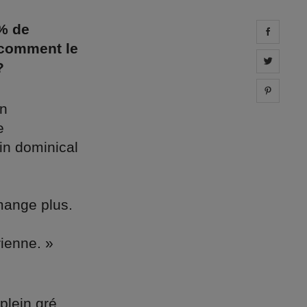
3% de
Share 
 comment le
Share 
?
Share 
un
e
in dominical
mange plus.
rienne. »
plein gré,