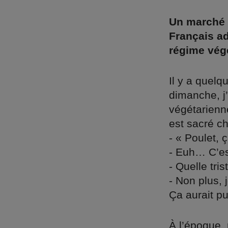
Un marché 
Français a
régime vég
Il y a quel
dimanche, j’
végétarienn
est sacré ch
- « Poulet, ç
- Euh… C’es
- Quelle tri
- Non plus, 
Ça aurait p
À l’époque, 