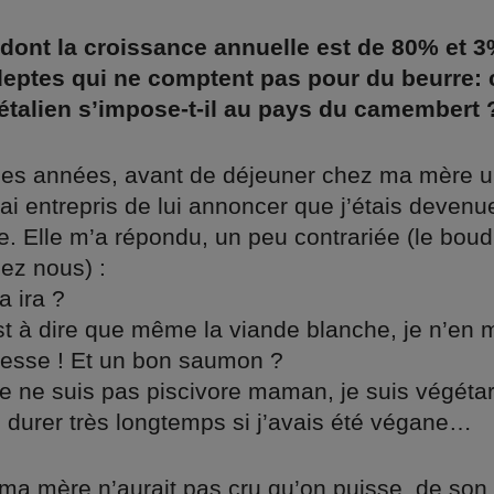
dont la croissance annuelle est de 80% et 
deptes qui ne comptent pas pour du beurre:
étalien s’impose-t-il au pays du camembert 
ques années, avant de déjeuner chez ma mère 
ai entrepris de lui annoncer que j’étais devenu
e. Elle m’a répondu, un peu contrariée (le boud
ez nous) :
a ira ?
t à dire que même la viande blanche, je n’en 
stesse ! Et un bon saumon ?
je ne suis pas piscivore maman, je suis végéta
u durer très longtemps si j’avais été végane…
ma mère n’aurait pas cru qu’on puisse, de son 