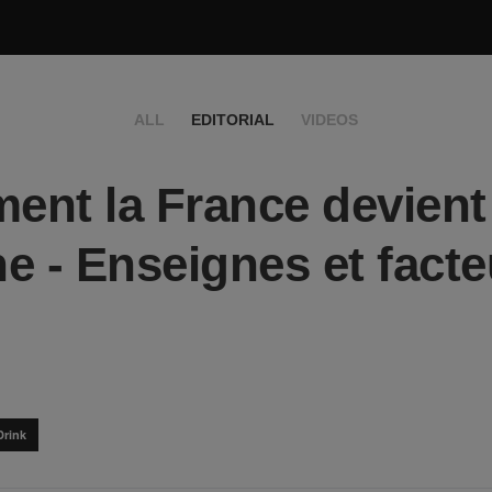
ALL
EDITORIAL
VIDEOS
nt la France devient
e - Enseignes et facte
Drink