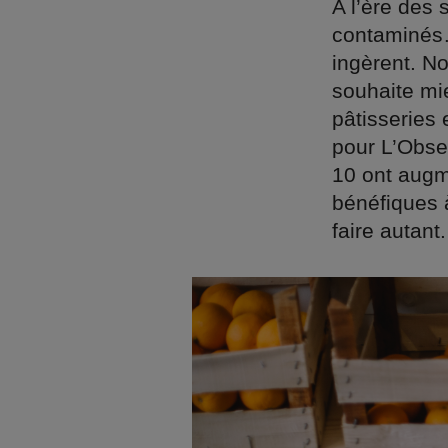
A l’ère des 
contaminés…
ingèrent. N
souhaite mi
pâtisseries 
pour L’Obse
10 ont augm
bénéfiques 
faire autant.