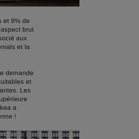
s et 9% de
’aspect brut
ssocié aux
nials et la
lle demande
uitables et
lantes. Les
supérieure
Ikea a
enne !