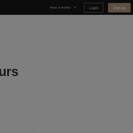
Login
Sign up
How it works
Why Appear Here
Listing space
Finding space
urs
Landlord dashboards