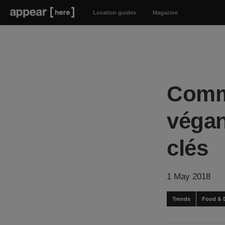
Location guides
Magazine
Comme
végan
clés
1 May 2018
Trends
Food & 