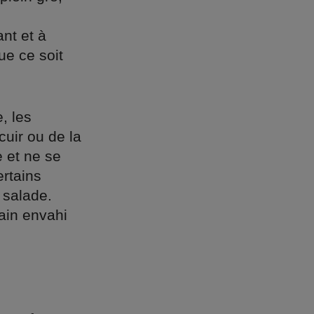
ant et à
ue ce soit
, les
cuir ou de la
e et ne se
ertains
 salade.
ain envahi