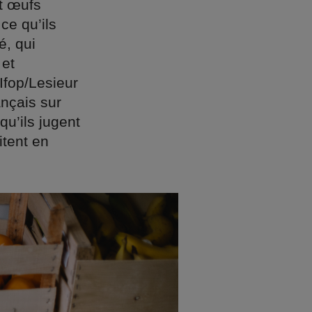
et œufs
ce qu’ils
é, qui
 et
Ifop/Lesieur
nçais sur
u’ils jugent
itent en