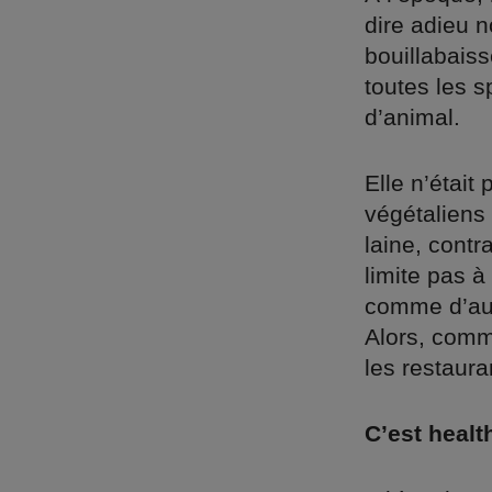
dire adieu n
bouillabaiss
toutes les s
d’animal.
Elle n’était
végétaliens 
laine, contr
limite pas à
comme d’aus
Alors, comm
les restaur
C’est healt