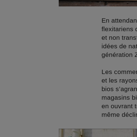
En attendan
flexitariens
et non trans
idées de nat
génération 
Les commerç
et les rayo
bios s’agra
magasins bi
en ouvrant 
même déclin