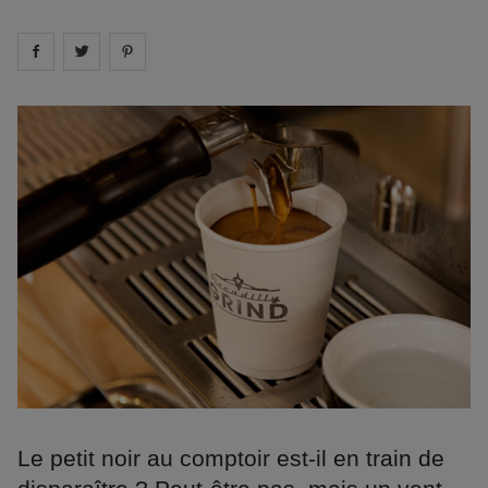
Share on
Share on
facebook
Share on
twitter
pintrest
Le petit noir au comptoir est-il en train de