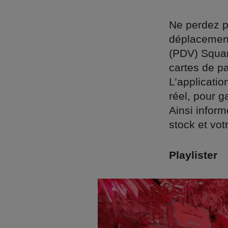
Ne perdez p
déplacement
(PDV) Squar
cartes de p
L’applicati
réel, pour g
Ainsi inform
stock et vot
Playlister