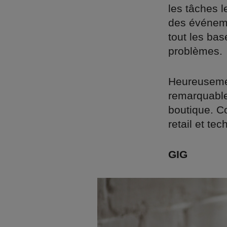
les tâches 
des événeme
tout les bas
problèmes.
Heureusemen
remarquable
boutique. C
retail et te
GIG