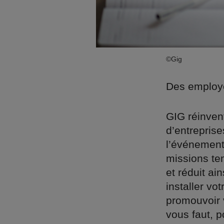
©Gig
Des employé
GIG réinvent
d’entreprise
l’événement
missions tem
et réduit ai
installer v
promouvoir 
vous faut, 