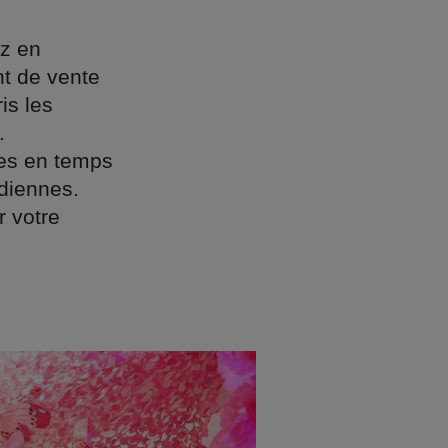
z en
nt de vente
is les
.
ées en temps
idiennes.
r votre