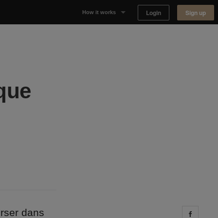
Login
Sign up
How it works
Why Appear Here
Listing space
ique
Finding space
Landlord dashboards
erser dans
Share 