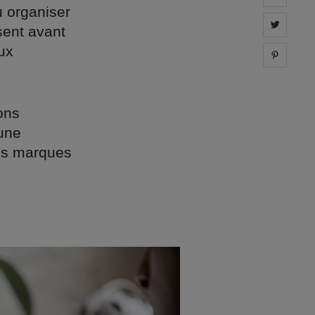
 organiser
Share 
sent avant
eux
Share 
ons
une
ces marques