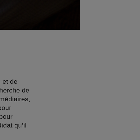
n et de
cherche de
rmédiaires,
pour
 pour
dat qu’il