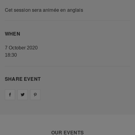
Cet session sera animée en anglais
WHEN
7 October 2020
18:30
SHARE EVENT
Share on
Share on
facebook
Share on
twitter
pintrest
OUR EVENTS