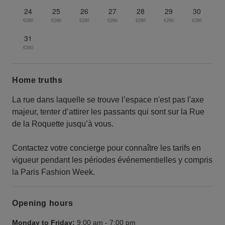
24
25
26
27
28
29
30
€290
€290
€290
€290
€290
€290
€290
31
€290
Home truths
La rue dans laquelle se trouve l’espace n'est pas l'axe
majeur, tenter d’attirer les passants qui sont sur la Rue
de la Roquette jusqu’à vous.
Contactez votre concierge pour connaître les tarifs en
vigueur pendant les périodes événementielles y compris
la Paris Fashion Week.
Opening hours
Monday to Friday:
9:00 am
-
7:00 pm