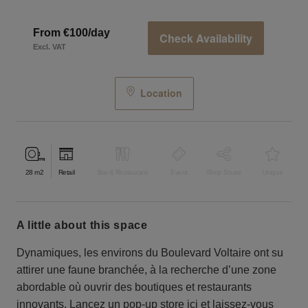
From €100/day
Check Availability
Excl. VAT
Location
28
m2
Retail
Bar & Restaurant
Event
Shop Share
Unique
a little about this space
Dynamiques, les environs du Boulevard Voltaire ont su
attirer une faune branchée, à la recherche d’une zone
abordable où ouvrir des boutiques et restaurants
innovants. Lancez un pop-up store ici et laissez-vous