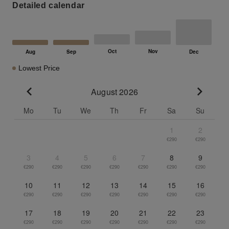
Detailed calendar
Lowest Price
August 2026
Go to previous month
Go to n
Mo
Tu
We
Th
Fr
Sa
Su
1
2
€290
€290
3
4
5
6
7
8
9
€290
€290
€290
€290
€290
€290
€290
10
11
12
13
14
15
16
€290
€290
€290
€290
€290
€290
€290
17
18
19
20
21
22
23
€290
€290
€290
€290
€290
€290
€290