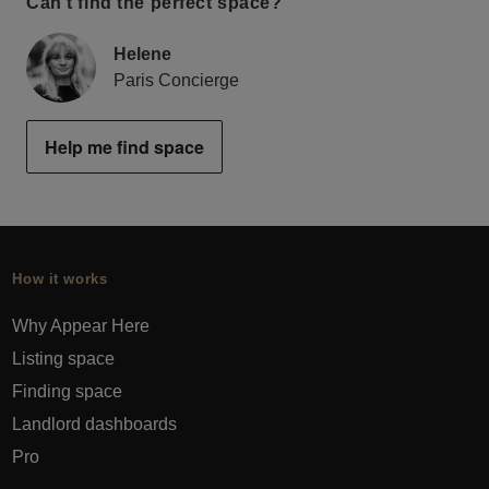
Can’t find the perfect space?
Helene
Paris Concierge
Help me find space
How it works
Why Appear Here
Listing space
Finding space
Landlord dashboards
Pro