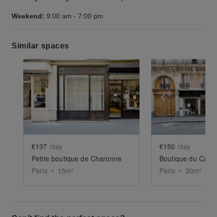
Weekend:
9:00 am
-
7:00 pm
Similar spaces
Show previous slide
Show next slide
Show previ
€137
/day
€150
/day
Petite boutique de Charonne
Paris
•
15
m²
Paris
•
30
m²