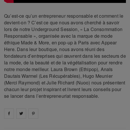
Qu’est-ce qu’un entrepreneur responsable et comment le
devient-on ? C’est ce que nous avons cherché à savoir
lors de notre Underground Session, « La Consommation
Responsable », organisée avec la marque de mode
éthique Made & More, en pop-up à Paris avec Appear
Here. Dans leur boutique, nous avons réuni des
fondateurs d’entreprises qui œuvrent dans les secteurs de
la mode, de la beauté et de la végétalisation pour rendre
notre monde meilleur. Laura Brown (Ethipop), Anaïs
Dautais Warmel (Les Récupérables), Hugo Meunier
(Merci Raymond) et Julie Richard (Nuoo) nous présentent
chacun leur projet inspirant et livrent leurs conseils pour
se lancer dans l’entrepreneuriat responsable.
Share on
Share on
facebook
Share on
twitter
pintrest