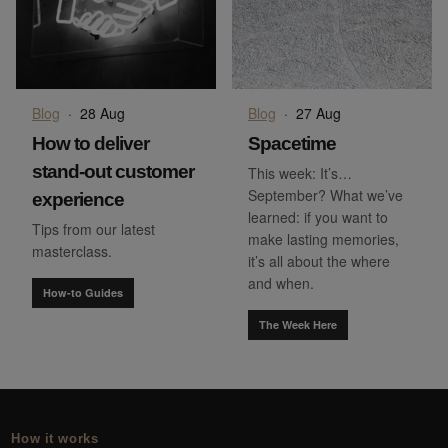
Blog
·
28 Aug
Blog
·
27 Aug
How to deliver
Spacetime
stand-out customer
This week: It’s…
September? What we’ve
experience
learned: if you want to
Tips from our latest
make lasting memories,
masterclass.
it’s all about the where
and when.
How-to Guides
The Week Here
How it works