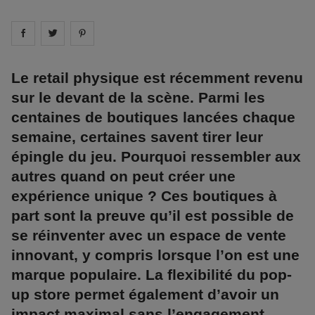
Share on
Share on
facebook
Share on
twitter
pintrest
Le retail physique est récemment revenu
sur le devant de la scène. Parmi les
centaines de boutiques lancées chaque
semaine, certaines savent tirer leur
épingle du jeu. Pourquoi ressembler aux
autres quand on peut créer une
expérience unique ? Ces boutiques à
part sont la preuve qu’il est possible de
se réinventer avec un espace de vente
innovant, y compris lorsque l’on est une
marque populaire. La flexibilité du pop-
up store permet également d’avoir un
impact maximal sans l’engagement