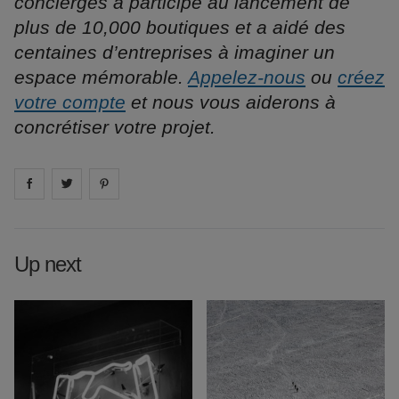
concierges a participé au lancement de
plus de 10,000 boutiques et a aidé des
centaines d’entreprises à imaginer un
espace mémorable.
Appelez-nous
ou
créez
votre compte
et nous vous aiderons à
concrétiser votre projet.
Share on
Share on
facebook
Share on
twitter
pintrest
Up next