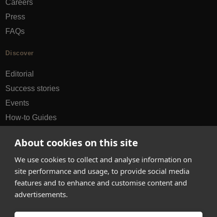
Careers
Press
FAQs
Discover
Editorial
Success stories
Events
How-to Guides
City guides
About cookies on this site
hello@appearhere.co.uk
We use cookies to collect and analyse information on
site performance and usage, to provide social media
features and to enhance and customise content and
United Kingdom
(£ Pound)
advertisements.
© 2013-2026 APPEAR HERE. ALL RIGHTS RESERVED