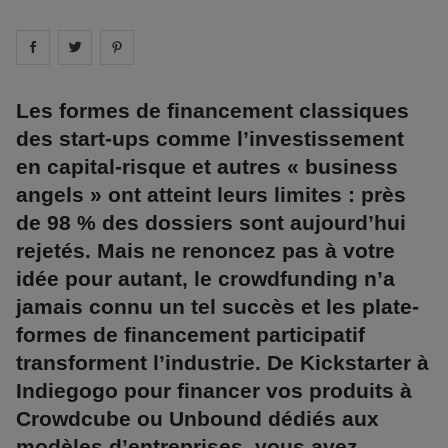
Share on
Share on
facebook
Share on
twitter
pintrest
Les formes de financement classiques
des start-ups comme l’investissement
en capital-risque et autres « business
angels » ont atteint leurs limites : près
de 98 % des dossiers sont aujourd’hui
rejetés. Mais ne renoncez pas à votre
idée pour autant, le crowdfunding n’a
jamais connu un tel succès et les plate-
formes de financement participatif
transforment l’industrie. De Kickstarter à
Indiegogo pour financer vos produits à
Crowdcube ou Unbound dédiés aux
modèles d’entreprises, vous avez