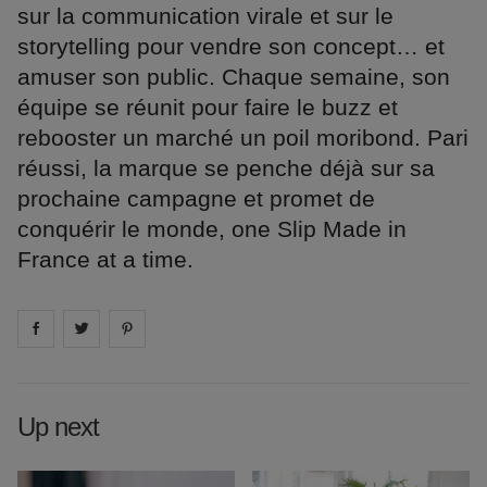
sur la communication virale et sur le
storytelling pour vendre son concept… et
amuser son public. Chaque semaine, son
équipe se réunit pour faire le buzz et
rebooster un marché un poil moribond. Pari
réussi, la marque se penche déjà sur sa
prochaine campagne et promet de
conquérir le monde, one Slip Made in
France at a time.
Share on
Share on
facebook
Share on
twitter
pintrest
Up next