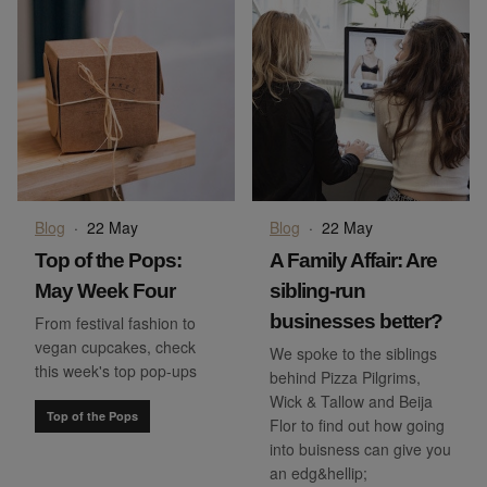
Blog
·
22 May
Blog
·
22 May
Top of the Pops:
A Family Affair: Are
May Week Four
sibling-run
businesses better?
From festival fashion to
vegan cupcakes, check
We spoke to the siblings
this week's top pop-ups
behind Pizza Pilgrims,
Wick & Tallow and Beija
Top of the Pops
Flor to find out how going
into buisness can give you
an edg&hellip;