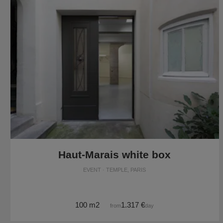
Haut-Marais white box
EVENT · TEMPLE, PARIS
100 m2
1.317 €
from
/day