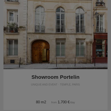
Showroom Portelin
UNIQUE AND EVENT · TEMPLE, PARIS
80 m2
1.700 €
from
/day