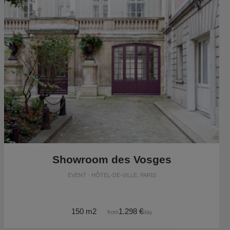
Showroom des Vosges
EVENT · HÔTEL-DE-VILLE, PARIS
150 m2
1.298 €
from
/day