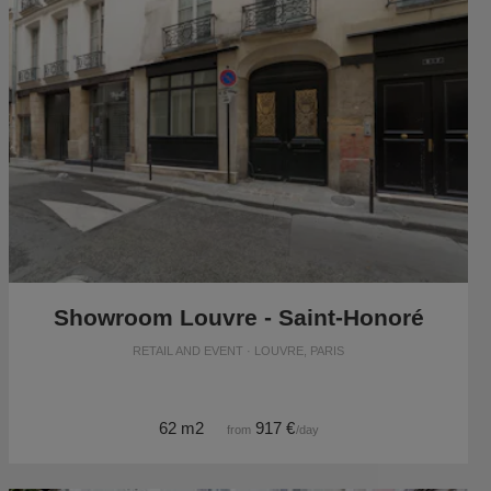
Showroom Louvre - Saint-Honoré
RETAIL AND EVENT · LOUVRE, PARIS
62 m2
917 €
from
/day