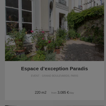
Espace d’exception Paradis
EVENT · GRAND BOULEVARDS, PARIS
220 m2
3.085 €
from
/day