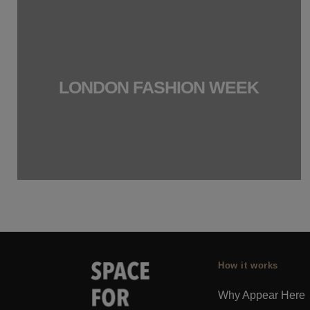
LONDON FASHION WEEK
How it works
Why Appear Here