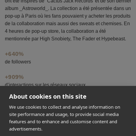
ont été inspirés de `Cactus Jack Records’ et de son dernier
album _Astroworld_. La collection a été présentée dans un
pop-up à Paris où les fans pouvaient y acheter les produits
de la collaboration mais aussi des sweats et chemises. En
4 heures de pop-up store, la collaboration a été
mentionnée par High Snobiety, The Fader et Hypebeast.
+640%
de followers
+909%
d’interactions sur les réseaux sociaux
About cookies on this site
30 seconds
We use cookies to collect and analyse information on
à vendre toute la collection en ligne
site performance and usage, to provide social media
features and to enhance and customise content and
advertisements.
Get started