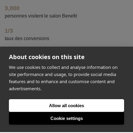
3,000
personnes visitent le salon Benefit
1/3
taux des conversions
40%
About cookies on this site
des visiteurs sont entrés par hasard après avoir été séduits
We use cookies to collect and analyse information on
par la devanture rose
site performance and usage, to provide social media
features and to enhance and customise content and
advertisements.
Get started
Allow all cookies
Feeling inspired? Join Appear Here and make your idea
happen.
Cookie settings