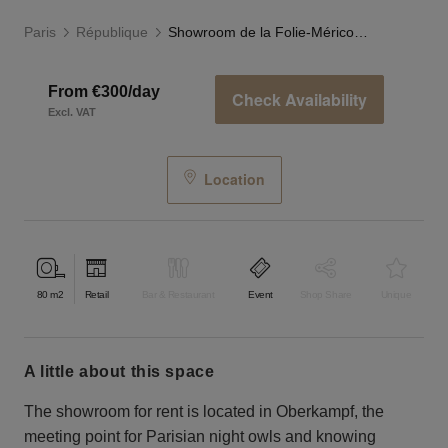
Paris
République
Showroom de la Folie-Méricourt
From €300/day
Check Availability
Excl. VAT
Location
80
m2
Retail
Bar & Restaurant
Event
Shop Share
Unique
a little about this space
The showroom for rent is located in Oberkampf, the
meeting point for Parisian night owls and knowing