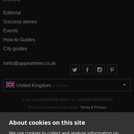
Editorial
Success stories
Events
How-to Guides
City guides
hello@appearhere.co.uk
United Kingdom
(£ Pound)
© 2013-2026 APPEAR HERE. ALL RIGHTS RESERVED
Errors and omissions accepted.
Terms & Privacy
About cookies on this site
We use cookies to collect and analyse information on