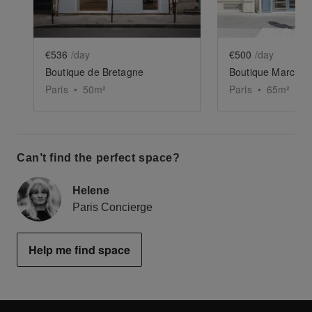
€536
/day
€500
/day
Boutique de Bretagne
Boutique Marché S
Paris
•
50
m²
Paris
•
65
m²
Can’t find the perfect space?
Helene
Paris Concierge
Help me find space