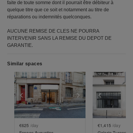
faite de toute somme dont il pourrait être débiteur à
quelque titre que ce soit et notamment au titre de
réparations ou indemnités quelconques.
AUCUNE REMISE DE CLES NE POURRA
INTERVENIR SANS LA REMISE DU DEPOT DE
GARANTIE.
Similar spaces
Show previous slide
Show next slide
Show previ
€625
/day
€1,415
/day
Espace Augustins