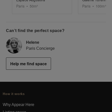
Paris
•
50
m²
Paris
•
100
m²
Can’t find the perfect space?
Helene
Paris Concierge
Help me find space
How it works
Why Appear Here