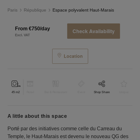
Paris
République
Espace polyvalent Haut-Marais
From €750/day
Check Availability
Excl. VAT
Location
45
m2
Retail
Bar & Restaurant
Event
Shop Share
Unique
a little about this space
Porté par des initiatives comme celle du Carreau du
Temple, le Haut-Marais est devenu le nouveau QG des