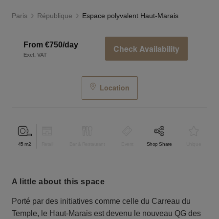
Paris
République
Espace polyvalent Haut-Marais
From €750/day
Check Availability
Excl. VAT
Location
45
m2
Retail
Bar & Restaurant
Event
Shop Share
Unique
a little about this space
Porté par des initiatives comme celle du Carreau du
Temple, le Haut-Marais est devenu le nouveau QG des