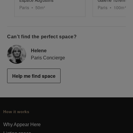
Paris
•
50
m²
Paris
•
100
m²
Can’t find the perfect space?
Helene
Paris Concierge
Help me find space
How it works
Why Appear Here