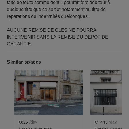
faite de toute somme dont il pourrait être débiteur à
quelque titre que ce soit et notamment au titre de
réparations ou indemnités quelconques.
AUCUNE REMISE DE CLES NE POURRA
INTERVENIR SANS LA REMISE DU DEPOT DE
GARANTIE.
Similar spaces
Show previous slide
Show next slide
Show previ
€625
/day
€1,415
/day
Espace Augustins