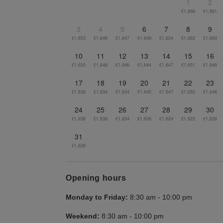
1
2
€1,658
€1,661
3
4
5
6
7
8
9
€1,653
€1,648
€1,647
€1,649
€1,654
€1,662
€1,660
10
11
12
13
14
15
16
€1,650
€1,648
€1,646
€1,644
€1,647
€1,651
€1,648
17
18
19
20
21
22
23
€1,638
€1,634
€1,634
€1,645
€1,647
€1,650
€1,648
24
25
26
27
28
29
30
€1,638
€1,638
€1,634
€1,626
€1,624
€1,622
€1,628
31
€1,628
Opening hours
Monday to Friday:
8:30 am
-
10:00 pm
Weekend:
8:30 am
-
10:00 pm