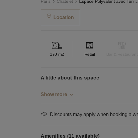
Paris
Châtelet
Espace Polyvalent avec Terrasse - Hôtel d
Location
170
m2
Retail
Bar & Restaurant
a little about this space
Show more
Discounts may apply when booking a wee
Amenities (11 available)