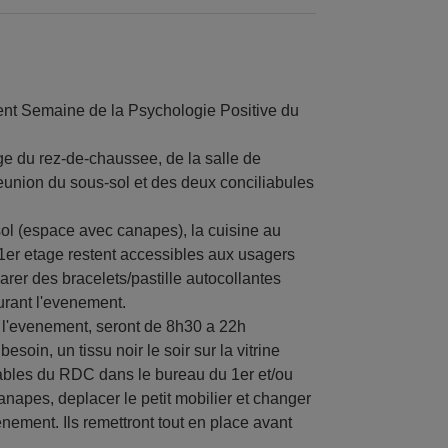
ent Semaine de la Psychologie Positive du
ge du rez-de-chaussee, de la salle de
eunion du sous-sol et des deux conciliabules
-sol (espace avec canapes), la cuisine au
du 1er etage restent accessibles aux usagers
rer des bracelets/pastille autocollantes
urant l'evenement.
t l'evenement, seront de 8h30 a 22h
soin, un tissu noir le soir sur la vitrine
tables du RDC dans le bureau du 1er et/ou
napes, deplacer le petit mobilier et changer
nement. Ils remettront tout en place avant