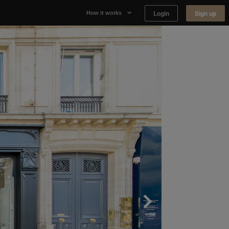
Login
Sign up
How it works
Why Appear Here
Listing space
Finding space
Landlord dashboards