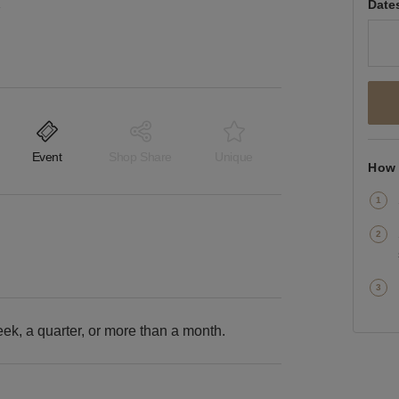
e Ville
Date
Event
Shop Share
Unique
How 
k, a quarter, or more than a month.