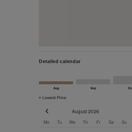
Detailed calendar
Lowest Price
August 2026
Go to previous month
Mo
Tu
We
Th
Fr
Sa
Su