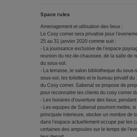
Space rules
Amenagement et utilisation des lieux :
Le Cosy corner sera privatise pour l'evenem
25 au 31 janvier 2020 comme suit :
- La jouissance exclusive de l'espace paysa
reunion du rez-de-chaussee, de la salle de r
du sous-sol.
- La terrasse, le salon bibliotheque du sous
sous-sol, les toilettes et le bureau privatif 
du Cosy corner. Sabenal se propose de prepa
pour reconnaitre les clients du cosy corner d
- Les horaires d'ouverture des lieux, pendan
- Les equipes de Sabenal pourront mettre, si be
principale interieure, stocker un nombre de 
dans l'espace actuellement occupe par les ca
certaines des ampoules sur le temps de l'eve
leur depart.