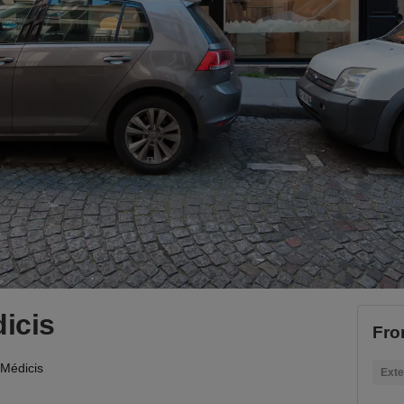
icis
Fro
 Médicis
Exte