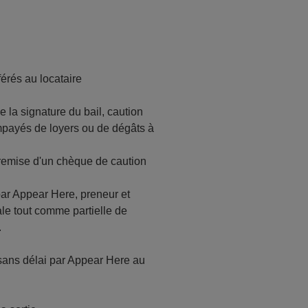
érés au locataire
 la signature du bail, caution
mpayés de loyers ou de dégâts à
 remise d'un chèque de caution
par Appear Here, preneur et
rale tout comme partielle de
.
é sans délai par Appear Here au