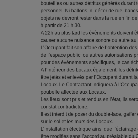
bouteilles ou autres détritus générés durant
personnel. Ni ballons, ni décor de rue, banc
objets ne devront rester dans la rue en fin d
à partir de 21 h 30.
A 22h au plus tard les évènements doivent ê
causer aucune nuisance sonore ou autre au 
L’Occupant fait son affaire de l’obtention de
de l’espace public, ou autres autorisations pr
pour des événements spécifiques, le cas éc
A l’intérieur des Locaux également, les détrit
être jetés et enlevés par l’Occupant durant 
Locaux. Le Contractant indiquera à l’Occupant
poubelle affectée aux Locaux.
Les lieux sont pris et rendus en l’état, ils se
constat contradictoire.
Il est interdit de poser du double-face, gaffe
sur le sol et les murs des Locaux.
L’installation électrique ainsi que l’éclaira
être modifiés sans l’accord au préalable du 