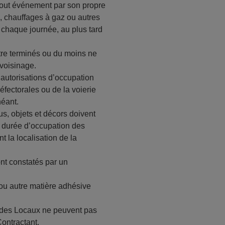
 tout événement par son propre
s, chauffages à gaz ou autres
e chaque journée, au plus tard
tre terminés ou du moins ne
voisinage.
s autorisations d’occupation
éfectorales ou de la voierie
héant.
us, objets et décors doivent
la durée d’occupation des
 la localisation de la
ront constatés par un
r ou autre matière adhésive
ge des Locaux ne peuvent pas
Contractant.