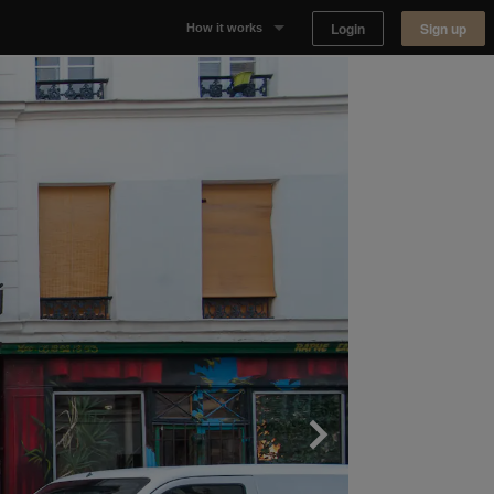
Login
Sign up
How it works
Why Appear Here
Listing space
Finding space
Landlord dashboards