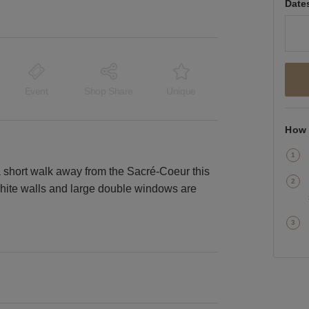
Date
Event
Shop Share
Unique
How 
 short walk away from the Sacré-Coeur this
white walls and large double windows are