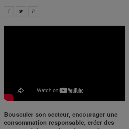
Share on
Share on
facebook
Share on
twitter
pintrest
Bousculer son secteur, encourager une
consommation responsable, créer des