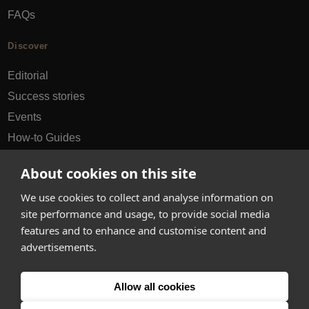
FAQs
Discover
Editorial
Success stories
Events
How-to Guides
City guides
About cookies on this site
hello@appearhere.co.uk
We use cookies to collect and analyse information on
site performance and usage, to provide social media
features and to enhance and customise content and
United Kingdom
(£ Pound)
advertisements.
© 2013-2026 APPEAR HERE. ALL RIGHTS RESERVED
Allow all cookies
Errors and omissions accepted.
Terms & Privacy