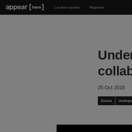
Location guides
Magazine
Under
colla
25 Oct 2018
Events
Undergr