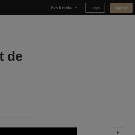
Login
Sign up
How it works
Why Appear Here
Listing space
t de
Finding space
Landlord dashboards
Share 