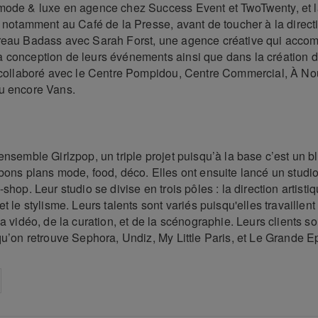
mode & luxe en agence chez Success Event et TwoTwenty, et l
s notamment au Café de la Presse, avant de toucher à la directi
reau Badass avec Sarah Forst, une agence créative qui acco
 conception de leurs événements ainsi que dans la création 
a collaboré avec le Centre Pompidou, Centre Commercial, À No
u encore Vans.
ensemble Girlzpop, un triple projet puisqu’à la base c’est un b
bons plans mode, food, déco. Elles ont ensuite lancé un studi
shop. Leur studio se divise en trois pôles : la direction artistiq
et le stylisme. Leurs talents sont variés puisqu'elles travaillent
la vidéo, de la curation, et de la scénographie. Leurs clients so
qu’on retrouve Sephora, Undiz, My Little Paris, et Le Grande Ep
on
cebook
Share on
twitter
pintrest