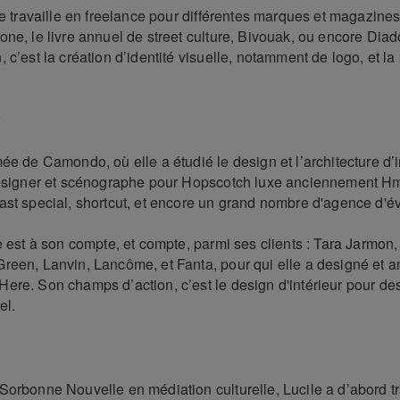
le travaille en freelance pour différentes marques et magazin
ne, le livre annuel de street culture, Bivouak, ou encore Dia
 c’est la création d’identité visuelle, notamment de logo, et la
r
ée de Camondo, où elle a étudié le design et l’architecture d’i
designer et scénographe pour Hopscotch luxe anciennement H
ast special, shortcut, et encore un grand nombre d'agence d'é
e est à son compte, et compte, parmi ses clients : Tara Jarmon
reen, Lanvin, Lancôme, et Fanta, pour qui elle a designé et
ere. Son champs d’action, c’est le design d'intérieur pour de
el.
Sorbonne Nouvelle en médiation culturelle, Lucile a d’abord tr