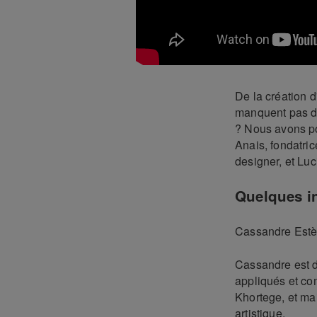
De la création d
manquent pas d'i
? Nous avons po
Anais, fondatric
designer, et Lu
Quelques in
Cassandre Est
Cassandre est d
appliqués et com
Khortege, et mai
artistique.