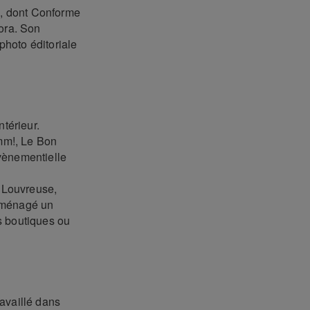
es, dont Conforme
dora. Son
 photo éditoriale
ntérieur.
mm!, Le Bon
vènementielle
, Louvreuse,
 aménagé un
s boutiques ou
availlé dans