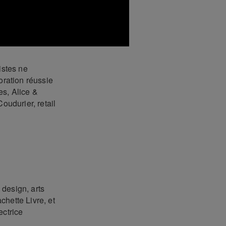
istes ne
oration réussie
es, Alice &
oudurier, retail
 design, arts
chette Livre, et
ectrice