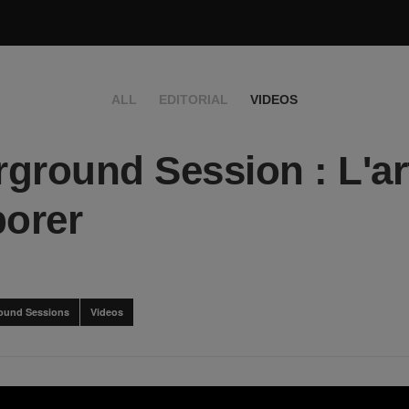
ALL
EDITORIAL
VIDEOS
ground Session : L'ar
borer
ound Sessions
Videos