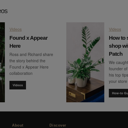
eos
Videos
Videos
Found x Appear
How to 
Here
shop wi
Patch
Ross and Richard share
the story behind the
We caught 
Found x Appear Here
founder of
collaboration
his top tip
your store
Videos
How-to Gu
About
Discover