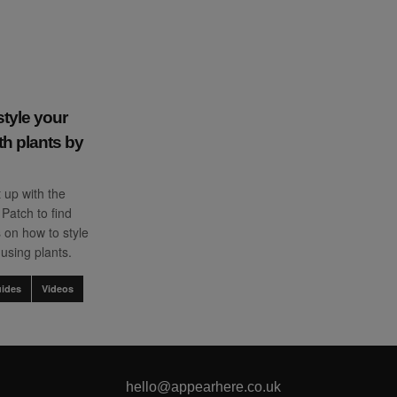
style your
th plants by
up with the
 Patch to find
s on how to style
 using plants.
ides
Videos
hello@appearhere.co.uk