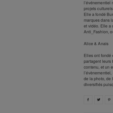
l’événementiel 
projets culturel
Elle a fondé Bu
marques dans la
et vidéo. Elle 
Anti_Fashion, o
Alice & Anais
Elles ont fondé 
partagent leurs 
contenu, et un e-
l’évènementiel, 
de la photo, de 
diversifiés puis
Share on
Share 
fa