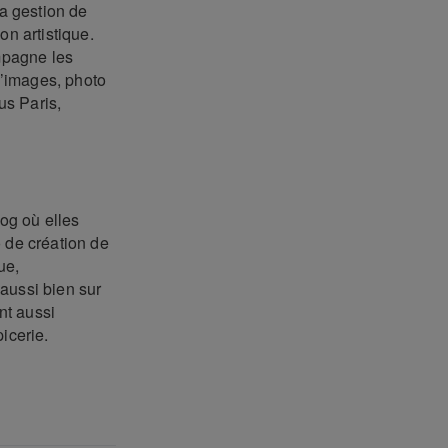
a gestion de
on artistique.
mpagne les
d’images, photo
us Paris,
log où elles
o de création de
ue,
 aussi bien sur
nt aussi
icerie.