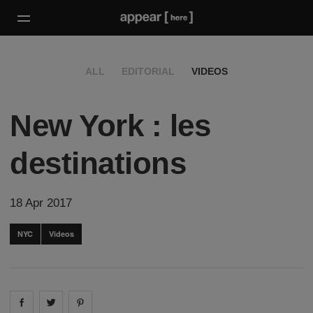
ALL
EDITORIAL
VIDEOS
New York : les
destinations
18 Apr 2017
NYC
Videos
Share on
Share on
facebook
Share on
twitter
pintrest