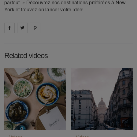
partout. » Découvrez nos destinations préférées à New
York et trouvez où lancer vôtre idée!
Share on
Share on
facebook
Share on
twitter
pintrest
Related videos
Videos
Videos