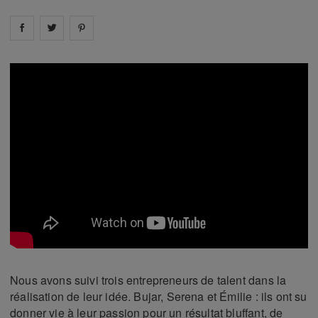
Share on
Share on
facebook
Share on
twitter
pintrest
Nous avons suivi trois entrepreneurs de talent dans la
réalisation de leur idée. Bujar, Serena et Émilie : ils ont su
donner vie à leur passion pour un résultat bluffant, de