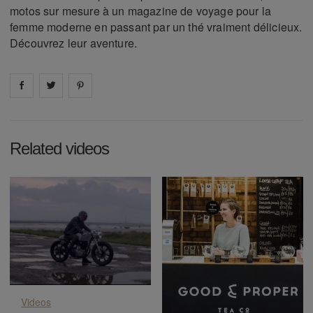
motos sur mesure à un magazine de voyage pour la
femme moderne en passant par un thé vraiment délicieux.
Découvrez leur aventure.
Share on
Share on
facebook
Share on
twitter
pintrest
Related videos
Videos