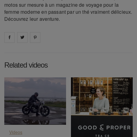
motos sur mesure à un magazine de voyage pour la
femme moderne en passant par un thé vraiment délicieux.
Découvrez leur aventure.
Share on
Share on
facebook
Share on
twitter
pintrest
Related videos
Videos