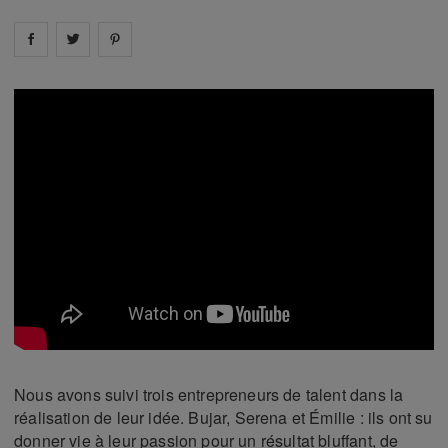
Share on
Share on
facebook
Share on
twitter
pintrest
Nous avons suivi trois entrepreneurs de talent dans la
réalisation de leur idée. Bujar, Serena et Émilie : ils ont su
donner vie à leur passion pour un résultat bluffant, de